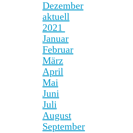
Dezember
aktuell
2021
Januar
Februar
März
April
Mai
Juni
Juli
August
September