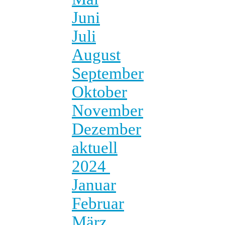
Juni
Juli
August
September
Oktober
November
Dezember
aktuell
2024
Januar
Februar
März