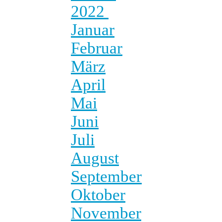
2022
Januar
Februar
März
April
Mai
Juni
Juli
August
September
Oktober
November