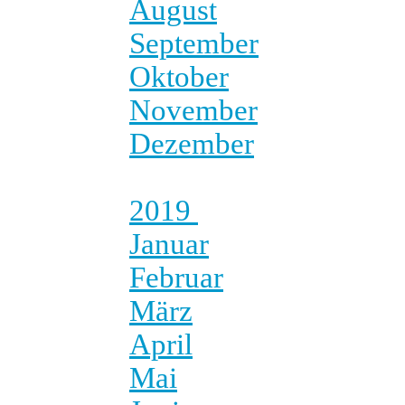
August
September
Oktober
November
Dezember
2019
Januar
Februar
März
April
Mai