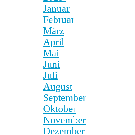
Januar
Februar
März
April
Mai
Juni
Juli
August
September
Oktober
November
Dezember