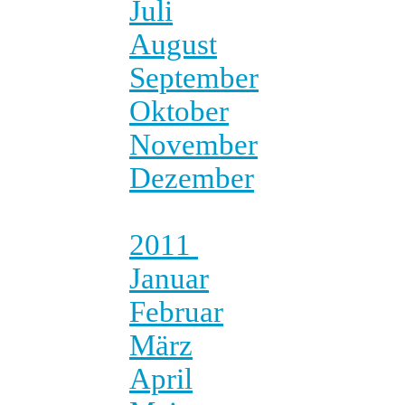
Juli
August
September
Oktober
November
Dezember
2011
Januar
Februar
März
April