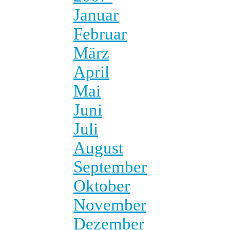
Januar
Februar
März
April
Mai
Juni
Juli
August
September
Oktober
November
Dezember