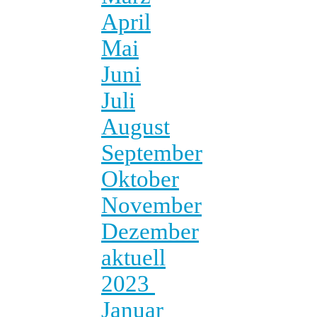
April
Mai
Juni
Juli
August
September
Oktober
November
Dezember
aktuell
2023
Januar