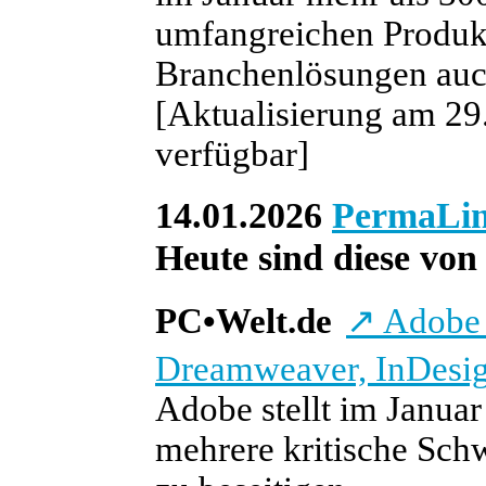
umfangreichen Produkt
Branchenlösungen auc
[Aktualisierung am 29
verfügbar]
14.01.2026
PermaLi
Heute sind diese von 
PC
•
Welt.de
↗
Adobe s
Dreamweaver, InDesig
Adobe stellt im Januar
mehrere kritische Schw