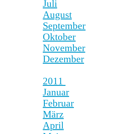
Juli
August
September
Oktober
November
Dezember
2011
Januar
Februar
März
April