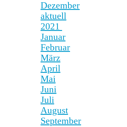
Dezember
aktuell
2021
Januar
Februar
März
April
Mai
Juni
Juli
August
September