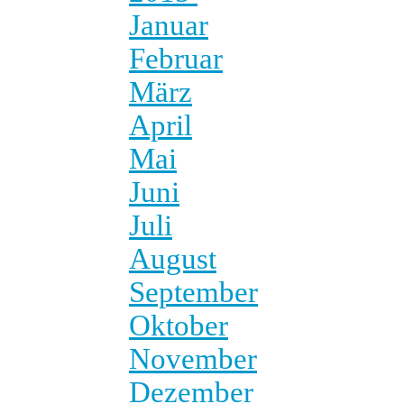
Januar
Februar
März
April
Mai
Juni
Juli
August
September
Oktober
November
Dezember