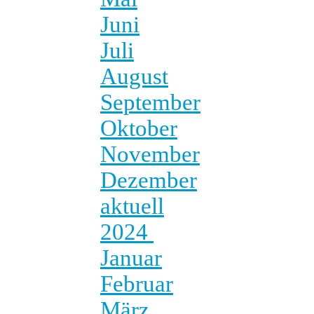
Juni
Juli
August
September
Oktober
November
Dezember
aktuell
2024
Januar
Februar
März