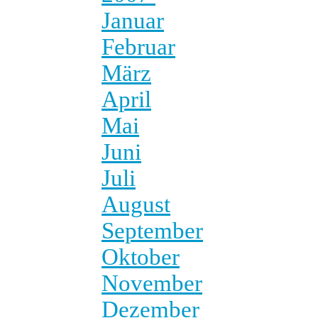
Januar
Februar
März
April
Mai
Juni
Juli
August
September
Oktober
November
Dezember