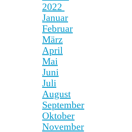
2022
Januar
Februar
März
April
Mai
Juni
Juli
August
September
Oktober
November