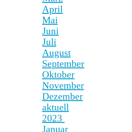
April
Mai
Juni
Juli
August
September
Oktober
November
Dezember
aktuell
2023
Januar