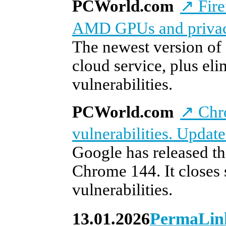
PCWorld.com
↗
Fire
AMD GPUs and privac
The newest version of
cloud service, plus el
vulnerabilities.
PCWorld.com
↗
Chro
vulnerabilities. Updat
Google has released th
Chrome 144. It closes 
vulnerabilities.
13.01.2026
PermaLin