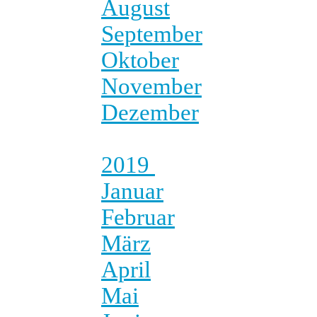
August
September
Oktober
November
Dezember
2019
Januar
Februar
März
April
Mai