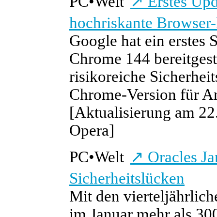
PC
•
Welt
↗
Erstes Upd
hochriskante Browser
Google hat ein erstes 
Chrome 144 bereitgeste
risikoreiche Sicherhei
Chrome-Version für And
[Aktualisierung am 22.
Opera]
PC
•
Welt
↗
Oracles Ja
Sicherheitslücken
Mit den vierteljährlic
im Januar mehr als 300