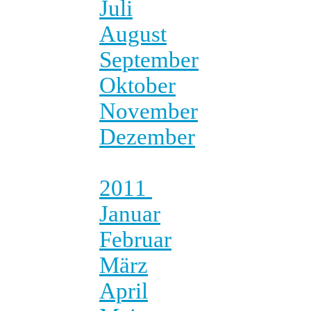
Juli
August
September
Oktober
November
Dezember
2011
Januar
Februar
März
April