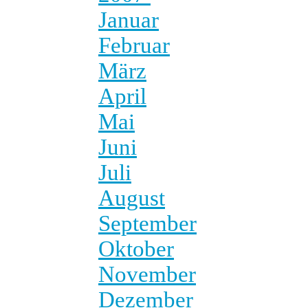
Januar
Februar
März
April
Mai
Juni
Juli
August
September
Oktober
November
Dezember