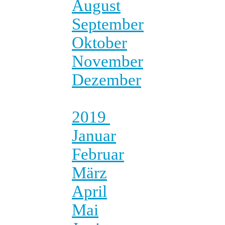
August
September
Oktober
November
Dezember
2019
Januar
Februar
März
April
Mai