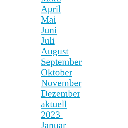
April
Mai
Juni
Juli
August
September
Oktober
November
Dezember
aktuell
2023
Januar