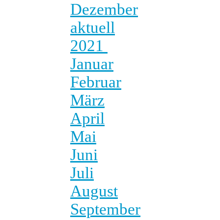
Dezember
aktuell
2021
Januar
Februar
März
April
Mai
Juni
Juli
August
September