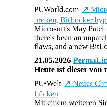
PCWorld.com
↗
Micro
broken, BitLocker byp
Microsoft's May Patch 
there's been an unpat
flaws, and a new BitL
21.05.2026
PermaLi
Heute ist dieser von 
PC
•
Welt
↗
Neues Chro
Lücken
Mit einem weiteren Si