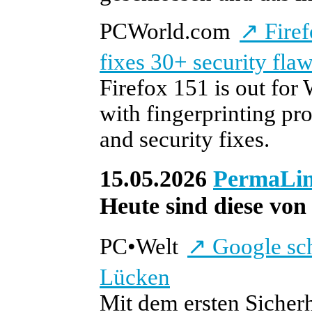
PCWorld.com
↗
Firef
fixes 30+ security fla
Firefox 151 is out fo
with fingerprinting pr
and security fixes.
15.05.2026
PermaLi
Heute sind diese von 
PC
•
Welt
↗
Google sch
Lücken
Mit dem ersten Sicher