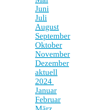
Juni
Juli
August
September
Oktober
November
Dezember
aktuell
2024
Januar
Februar
März