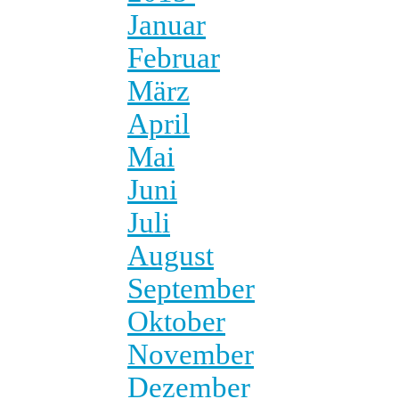
Januar
Februar
März
April
Mai
Juni
Juli
August
September
Oktober
November
Dezember