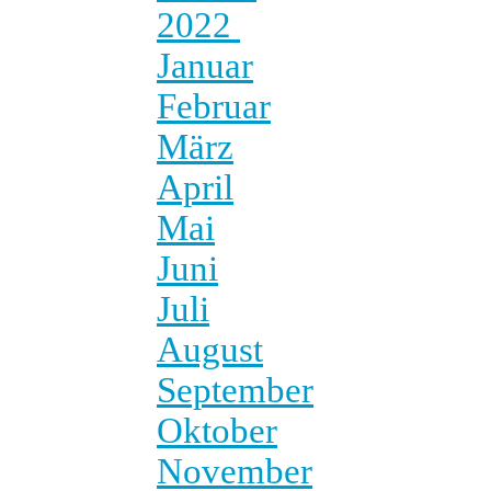
2022
Januar
Februar
März
April
Mai
Juni
Juli
August
September
Oktober
November