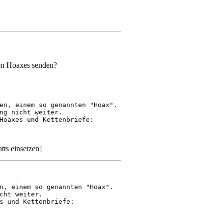
nen Hoaxes senden?
en, einem so genannten "Hoax".

ng nicht weiter.

Hoaxes und Kettenbriefe:

tts einsetzen]
_______________________________
n, einem so genannten "Hoax".

cht weiter.

s und Kettenbriefe:
