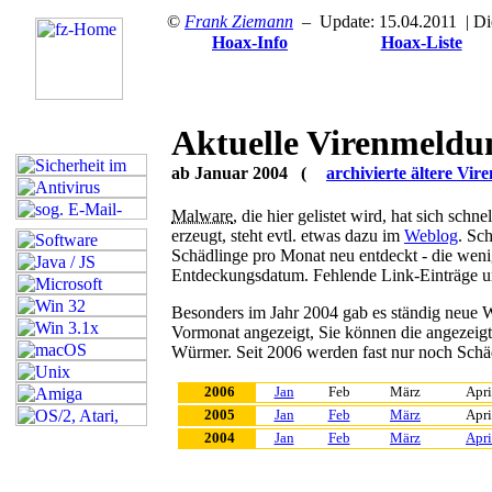
©
Frank Ziemann
– Update: 15.04.2011
| Di
Hoax-Info
Hoax-Liste
Aktuelle Virenmeldu
ab Januar 2004 (
archivierte ältere Vi
Malware
, die hier gelistet wird, hat sich sch
erzeugt, steht evtl. etwas dazu im
Weblog
. Sc
Schädlinge pro Monat neu entdeckt - die we
Entdeckungsdatum. Fehlende Link-Einträge u
Besonders im Jahr 2004 gab es ständig neue W
Vormonat angezeigt,
Sie können die angezeig
Würmer. Seit 2006 werden fast nur noch Schädl
2006
Jan
Feb
März
Apri
2005
Jan
Feb
März
Apri
2004
Jan
Feb
März
Apri