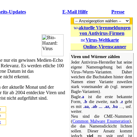
eits-Updates
E-Mail Hilfe
Presse
aktuelle Virenmeldungen
von Antivirus-Firmen
Virus-Weltkarte
Online-Virenscanner
Viren und Würmer zählen
t sie nur ein gewisses Medien-Echo
Jeder Antivirus-Hersteller hat seine
er Relevanz. Es werden etliche 100
eigene Namensgebung bei den
ene Datum ist das
Virus-/Wurm-Varianten. Daher
e nicht erkennt.
weichen die Buchstaben hinter dem
Namen einer Variante zuweilen
stark voneinander ab (vgl. neuere
h der aktuelle Monat und der
Bagle-Varianten).
ur für ab 2004 entdeckte Viren und
Bagle
.a
ist die erste bekannte
st nicht aufgeführt sind.
Form,
.b
die zweite, nach
.z
geht
es mit
.aa, .ab ... .az, .ba
..., usf.
z
weiter.
z
Neu sind die CME-Nummern
(
Common Malware Enumeration
),
z
die das Namensdickicht lichten
sollen. Dieser Ansatz kommt
jedoch
viel
zu spät und ist