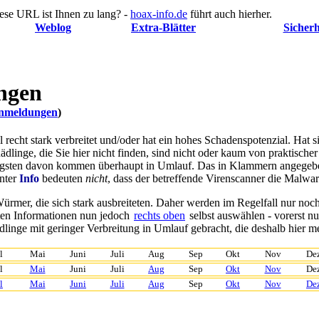
ese URL ist Ihnen zu lang? -
hoax-info.de
führt auch hierher.
Weblog
Extra-Blätter
Sicherh
ngen
renmeldungen
)
nell recht stark verbreitet und/oder hat ein hohes Schadenspotenzial. Ha
hädlinge, die Sie hier nicht finden, sind nicht oder kaum von praktisch
nigsten davon kommen überhaupt in Umlauf. Das in Klammern angegeb
nter
Info
bedeuten
nicht
, dass der betreffende Virenscanner die Malwar
ürmer, die sich stark ausbreiteten. Daher werden im Regelfall nur noc
ten Informationen nun jedoch
rechts oben
selbst auswählen
- vorerst n
inge mit geringer Verbreitung in Umlauf gebracht, die deshalb hier mei
l
Mai
Juni
Juli
Aug
Sep
Okt
Nov
De
l
Mai
Juni
Juli
Aug
Sep
Okt
Nov
De
l
Mai
Juni
Juli
Aug
Sep
Okt
Nov
De