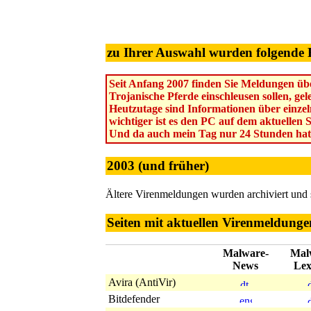
zu Ihrer Auswahl wurden folgende 
Seit Anfang 2007 finden Sie Meldungen übe
Trojanische Pferde einschleusen sollen, ge
Heutzutage sind Informationen über einzel
wichtiger ist es den PC auf dem aktuellen 
Und da auch mein Tag nur 24 Stunden hat
2003 (und früher)
Ältere Virenmeldungen wurden archiviert und
Seiten mit aktuellen Virenmeldunge
Malware-
Mal
News
Lex
Avira (AntiVir)
Bitdefender