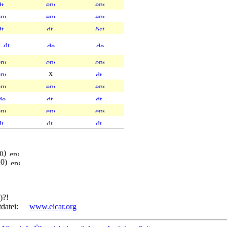
x
en)
10)
)?!
tdatei:
www.eicar.org