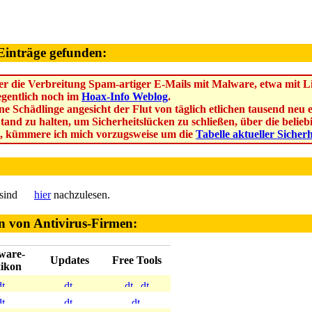
Einträge gefunden:
r die Verbreitung Spam-artiger E-Mails mit Malware, etwa mit Lin
legentlich noch im
Hoax-Info Weblog
.
ne Schädlinge angesicht der Flut von täglich etlichen tausend ne
Stand zu halten, um Sicherheitslücken zu schließen, über die beli
, kümmere ich mich vorzugsweise um die
Tabelle aktueller Sicher
 sind
hier
nachzulesen.
n von Antivirus-Firmen:
ware-
Updates
Free Tools
ikon