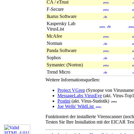
CA / eTrust
F-Secure
Ikarus Software
Kaspersky Lab
VirusList
McAfee
Norman
Panda Software
Sophos
Symantec (Norton)
Trend Micro
Weitere Informationsquellen:
Project VGrep
(Synopse von Virusnam
MessageLabs VirusEye
(akt. Virus-Top
Postini
(akt. Virus-Statistik)
Joe Wells' WildList
Funktioniert der installierte Virenscanner (noch
Testen Sie Ihre Installation mit der EICAR Tes