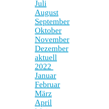
Juli
August
September
Oktober
November
Dezember
aktuell
2022
Januar
Februar
März
April