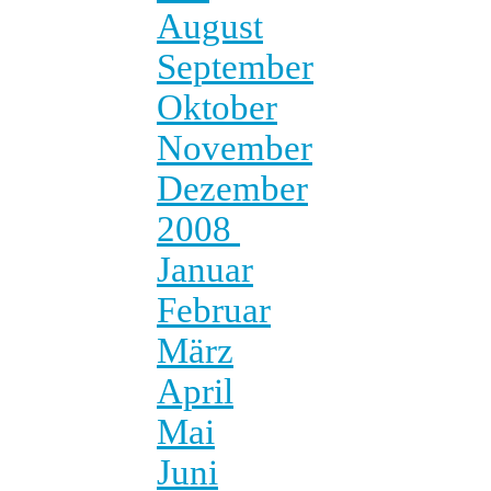
August
September
Oktober
November
Dezember
2008
Januar
Februar
März
April
Mai
Juni