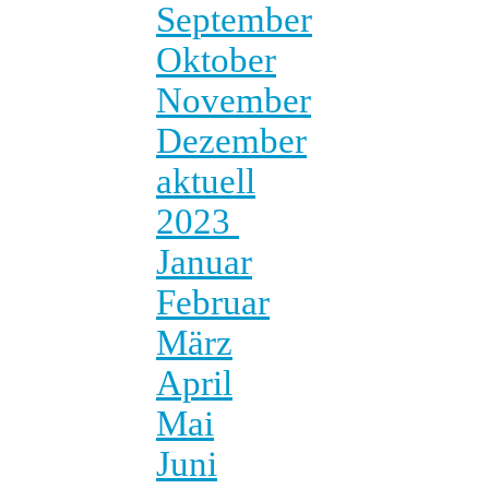
September
Oktober
November
Dezember
aktuell
2023
Januar
Februar
März
April
Mai
Juni