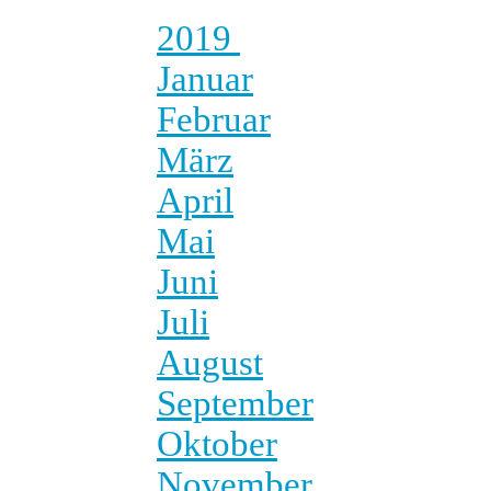
2019
Januar
Februar
März
April
Mai
Juni
Juli
August
September
Oktober
November