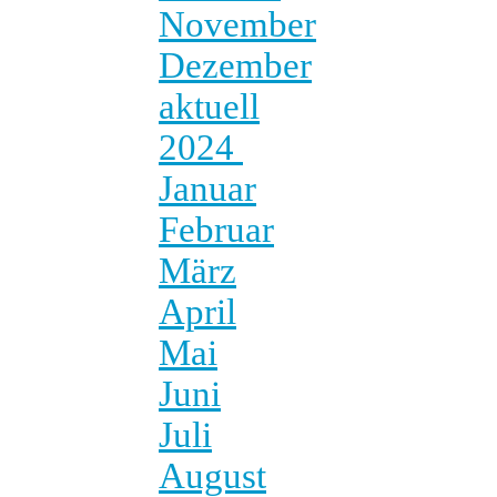
November
Dezember
aktuell
2024
Januar
Februar
März
April
Mai
Juni
Juli
August