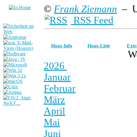
©
Frank Ziemann
– U
RSS Feed
Hoax-Info
Hoax-Liste
Extr
W
2026
Januar
Februar
März
April
Mai
Juni