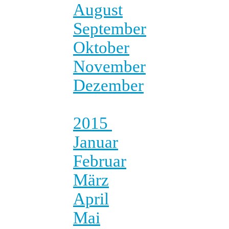
August
September
Oktober
November
Dezember
2015
Januar
Februar
März
April
Mai