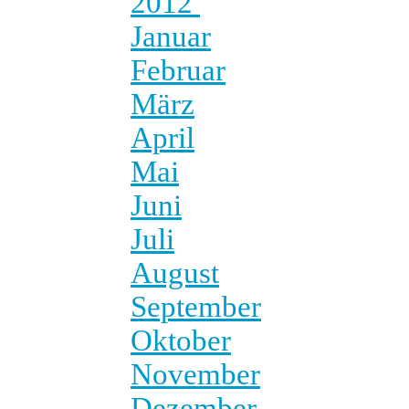
2012
Januar
Februar
März
April
Mai
Juni
Juli
August
September
Oktober
November
Dezember