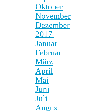
Oktober
November
Dezember
2017
Januar
Februar
März
April
Mai
Juni
Juli
August