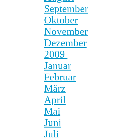
September
Oktober
November
Dezember
2009
Januar
Februar
März
April
Mai
Juni
Juli