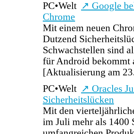
PC
•
Welt
↗
Google beh
Chrome
Mit einem neuen Chro
Dutzend Sicherheitslü
Schwachstellen sind a
für Android bekommt 
[Aktualisierung am 23.
PC
•
Welt
↗
Oracles Ju
Sicherheitslücken
Mit den vierteljährlic
im Juli mehr als 1400 
umfangreichen Produkt