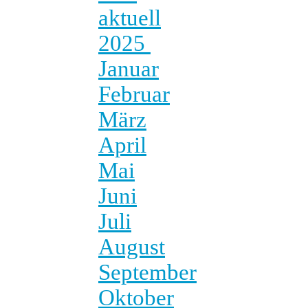
aktuell
2025
Januar
Februar
März
April
Mai
Juni
Juli
August
September
Oktober