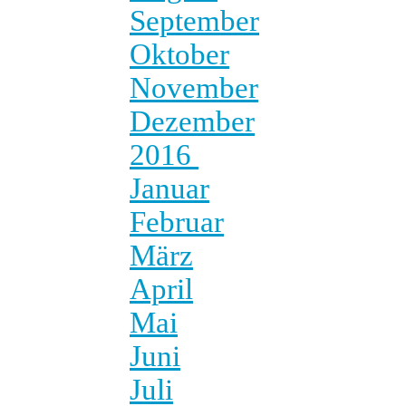
September
Oktober
November
Dezember
2016
Januar
Februar
März
April
Mai
Juni
Juli