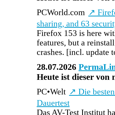
PCWorld.com
↗
Firef
sharing, and 63 securit
Firefox 153 is here wi
features, but a reinsta
crashes.
[incl. update 
28.07.2026
PermaLi
Heute ist dieser von 
PC
•
Welt
↗
Die besten
Dauertest
Das AV-Test Institut h