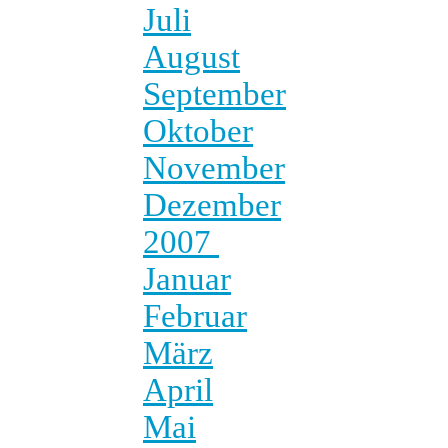
Juli
August
September
Oktober
November
Dezember
2007
Januar
Februar
März
April
Mai