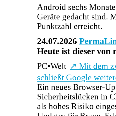
Android sechs Monate l
Geräte gedacht sind. 
Punktzahl erreicht.
24.07.2026
PermaLi
Heute ist dieser von 
PC
•
Welt
↗
Mit dem z
schließt Google weite
Ein neues Browser-Upd
Sicherheitslücken in C
als hohes Risiko einge
Updates für Brave, Edg