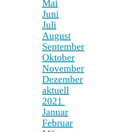
Mai
Juni
Juli
August
September
Oktober
November
Dezember
aktuell
2021
Januar
Februar