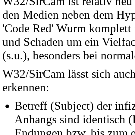
W32/SirCam ist relativ neu 
den Medien neben dem Hype
'Code Red' Wurm komplett u
und Schaden um ein Vielfac
(s.u.), besonders bei norm
W32/SirCam lässt sich auch
erkennen:
Betreff (Subject) der inf
Anhangs sind identisch (
Endungen bzw. bis zum er