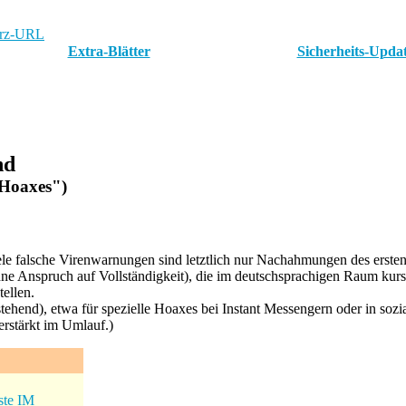
rz-URL
Extra-Blätter
Sicherheits-Upda
nd
"Hoaxes")
iele falsche Virenwarnungen sind letztlich nur Nachahmungen des erst
ne Anspruch auf Vollständigkeit), die im deutschsprachigen Raum kurs
tellen.
stehend), etwa für spezielle Hoaxes bei Instant Messengern oder in soz
erstärkt im Umlauf.)
ste IM