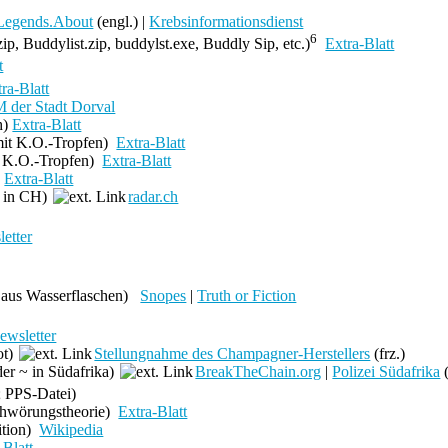
Legends.About
(engl.) |
Krebsinformationsdienst
6
ip, Buddylist.zip, buddylst.exe, Buddly Sip, etc.)
Extra-Blatt
t
ra-Blatt
 der Stadt Dorval
h)
Extra-Blatt
mit K.O.-Tropfen)
Extra-Blatt
t K.O.-Tropfen)
Extra-Blatt
)
Extra-Blatt
g in CH)
radar.ch
etter
 aus Wasserflaschen)
Snopes
|
Truth or Fiction
ewsletter
ot)
Stellungnahme des Champagner-Herstellers
(frz.)
der ~ in Südafrika)
BreakTheChain.org
|
Polizei Südafrika
(
; PPS-Datei)
hwörungstheorie)
Extra-Blatt
ition)
Wikipedia
-Blatt