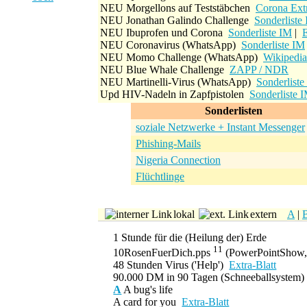
NEU
Morgellons auf Teststäbchen
Corona Extr
NEU
Jonathan Galindo Challenge
Sonderliste
NEU
Ibuprofen und Corona
Sonderliste IM
|
E
NEU
Coronavirus
(WhatsApp)
Sonderliste IM
NEU
Momo Challenge
(WhatsApp)
Wikipedia
NEU
Blue Whale Challenge
ZAPP / NDR
NEU
Martinelli-Virus
(WhatsApp)
Sonderliste
Upd
HIV-Nadeln in Zapfpistolen
Sonderliste 
Sonderlisten
soziale Netzwerke + Instant Messenger
Phishing-Mails
Nigeria Connection
Flüchtlinge
lokal
extern
A
|
1 Stunde für die (Heilung der) Erde
11
10RosenFuerDich.pps
(PowerPointShow,
48 Stunden Virus ('Help')
Extra-Blatt
90.000 DM in 90 Tagen
(Schneeballsystem
A
A bug's life
A card for you
Extra-Blatt