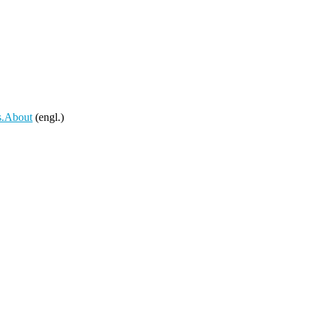
s.About
(engl.)