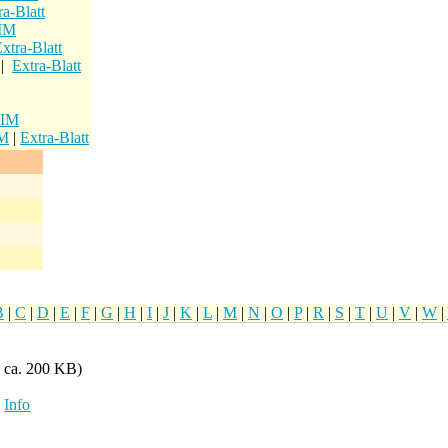
a-Blatt
 IM
xtra-Blatt
|
Extra-Blatt
 IM
IM
|
Extra-Blatt
B
|
C
|
D
|
E
|
F
|
G
|
H
|
I
|
J
|
K
|
L
|
M
|
N
|
O
|
P
|
R
|
S
|
T
|
U
|
V
|
W
|
 ca. 200 KB)
)
Info