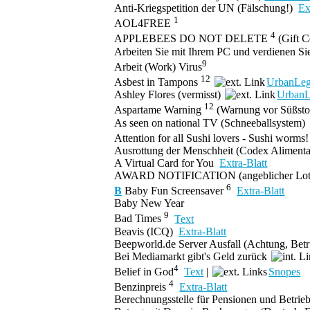
Anti-Kriegspetition der UN
(Fälschung!)
Ex
1
AOL4FREE
4
APPLEBEES DO NOT DELETE
(Gift C
Arbeiten Sie mit Ihrem PC und verdienen S
9
Arbeit (Work)
Virus
12
Asbest in Tampons
UrbanLeg
Ashley Flores (
vermisst
)
UrbanL
12
Aspartame Warning
(Warnung vor Süßsto
As seen on national TV
(Schneeballsystem)
Attention for all Sushi lovers - Sushi worms
Ausrottung der Menschheit
(Codex Alimenta
A Virtual Card for You
Extra-Blatt
AWARD NOTIFICATION
(angeblicher L
6
B
Baby Fun Screensaver
Extra-Blatt
Baby New Year
9
Bad Times
Text
Beavis
(ICQ)
Extra-Blatt
Beepworld.de Server Ausfall
(Achtung, Bet
Bei Mediamarkt gibt's Geld zurück
4
Belief in God
Text
|
Snopes
4
Benzinpreis
Extra-Blatt
Berechnungsstelle für Pensionen und Betrie