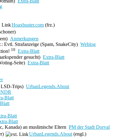
Domain)
Extra-Blatt
g
Hoaxbuster.com
(frz.)
schoner)
stem)
Anmerkungen
r.: Evtl. Strafanzeige
(Spam, SnakeCity)
Weblog
10
ktion!
Extra-Blatt
arkspender gesucht)
Extra-Blatt
(Voting-Seite)
Extra-Blatt
er
r LSD-Trips)
UrbanLegends.About
/ NDR
ra-Blatt
Blatt
tra-Blatt
xtra-Blatt
c, Kanada) an muslimische Eltern
PM der Stadt Dorval
er)
UrbanLegends.About
(engl.)