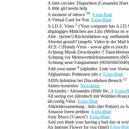
A faire circuler. Disparition
(Cassandra Hue
A little girl needs help
10
A moment of silence
Extra-Blatt
A Virtual Card for You
Extra-Blatt
1
A.I.D.S. Virus
('Your computer has A.I.D.S
abgängiges Mädchen aus Linz
(Melissa ist 
Abit
- (keine!)
Rückrufaktion wg. entflammb
Absolut genial!!
(angebl. Video in der Mail b
ACE-?
(Handy-Virus - sowas gibt es (noch) 
Achtung Musik-Downloader !! Tauschbörse
Achtung vor Mehrwerttelefonnummern
(065
Achtung neue Fangnummer
(0650/6665040
4
Add your name
(alphabet. Liste von Vorn
Afghanistan: Petitionen
(div.)
Extra-Blatt
12
AIDS-Infektion bei Discotheken-Besuch
Aktien kostenlos
Newsletter
Alexandra / Alessandra
(Hilfe für...)
Extra-B
All seeing eye
(identisch mit Wobbler-Hoax)
alt.config Virus
Extra-Blatt
Altkleidersammlung - Info (der Polizei) zu
Amazon forest petition
Extra-Blatt
Amy Bruce ('Cancer')
Extra-Blatt
And you think your having a bad day at wo
An Internet Flower for you
(Intel)
Extra-Blat