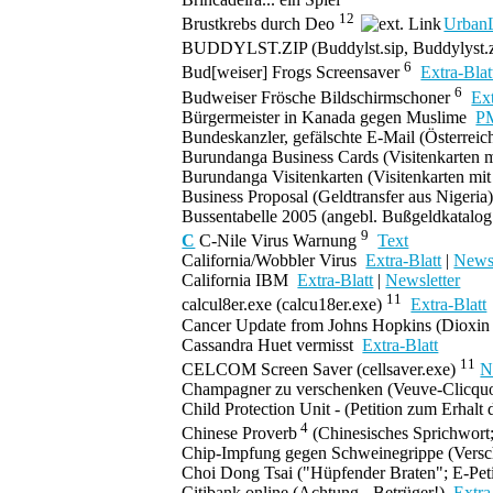
12
Brustkrebs durch Deo
Urban
BUDDYLST.ZIP
(Buddylst.sip, Buddylyst.z
6
Bud[weiser] Frogs Screensaver
Extra-Blat
6
Budweiser Frösche Bildschirmschoner
Ext
Bürgermeister in Kanada gegen Muslime
PM
Bundeskanzler, gefälschte E-Mail
(Österreic
Burundanga Business Cards
(Visitenkarten 
Burundanga Visitenkarten
(Visitenkarten mi
Business Proposal
(Geldtransfer aus Nigeria
Bussentabelle 2005
(angebl. Bußgeldkatalo
9
C
C-Nile Virus Warnung
Text
California/Wobbler Virus
Extra-Blatt
|
Newsl
California IBM
Extra-Blatt
|
Newsletter
11
calcul8er.exe (calcu18er.exe)
Extra-Blatt
Cancer Update from Johns Hopkins
(Dioxin
Cassandra Huet
vermisst
Extra-Blatt
11
CELCOM Screen Saver (cellsaver.exe)
N
Champagner zu verschenken
(Veuve-Clicqu
Child Protection Unit
- (Petition zum Erhalt 
4
Chinese Proverb
(Chinesisches Sprichwort
Chip-Impfung gegen Schweinegrippe
(Versc
Choi Dong Tsai
("Hüpfender Braten"; E-Pet
Citibank online
(
Achtung - Betrüger!
)
Extra