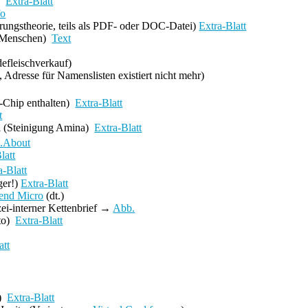
)
Extra-Blatt
fo
ungstheorie, teils als PDF- oder DOC-Datei)
Extra-Blatt
0 Menschen)
Text
defleischverkauf)
, Adresse für Namenslisten existiert nicht mehr)
-Chip enthalten)
Extra-Blatt
t
l
(Steinigung Amina)
Extra-Blatt
.About
latt
a-Blatt
ger!
)
Extra-Blatt
end Micro
(dt.)
zei-interner Kettenbrief
→
Abb.
to)
Extra-Blatt
att
)
Extra-Blatt