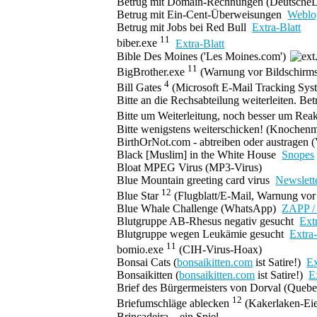
Betrug mit Domain-Rechnungen
(Deutsche
Betrug mit Ein-Cent-Überweisungen
Weblo
Betrug mit Jobs bei Red Bull
Extra-Blatt
11
biber.exe
Extra-Blatt
Bible Des Moines ('Les Moines.com')
11
BigBrother.exe
(Warnung vor Bildschirm
4
Bill Gates
(Microsoft E-Mail Tracking Sy
Bitte an die Rechsabteilung weiterleiten. Bet
Bitte um Weiterleitung, noch besser um Rea
Bitte wenigstens weiterschicken!
(Knochenm
BirthOrNot.com
- abtreiben oder austragen 
Black [Muslim] in the White House
Snopes
Bloat MPEG Virus
(MP3-Virus)
Blue Mountain greeting card virus
Newslett
12
Blue Star
(Flugblatt/E-Mail, Warnung vo
Blue Whale Challenge
(WhatsApp)
ZAPP 
Blutgruppe AB-Rhesus negativ gesucht
Ext
Blutgruppe wegen Leukämie gesucht
Extra-
11
bomio.exe
(CIH-Virus-Hoax)
Bonsai Cats
(
bonsaikitten.com
ist Satire!)
Ex
Bonsaikitten
(
bonsaikitten.com
ist Satire!)
E
Brief des Bürgermeisters von Dorval (Quebe
12
Briefumschläge ablecken
(Kakerlaken-Ei
Brincadeira... ein Spiel