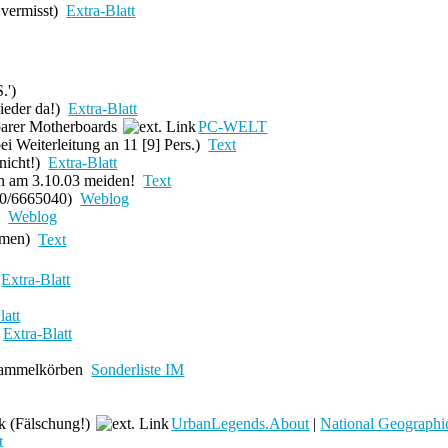
t
vermisst
)
Extra-Blatt
.')
wieder da!)
Extra-Blatt
arer Motherboards
PC-WELT
ei Weiterleitung an 11 [9] Pers.)
Text
nicht!)
Extra-Blatt
n am 3.10.03 meiden!
Text
0/6665040)
Weblog
)
Weblog
amen)
Text
Extra-Blatt
latt
Extra-Blatt
 Sammelkörben
Sonderliste IM
rk
(Fälschung!)
UrbanLegends.About
|
National Geographi
t