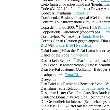
Cleto
(angebl. krankes Kind mit 'Elephantia
Code 431.322.12 of the Internet Privacy Ac
Codex Alimentarius
Extra-Blatt
Confidential Business Proposal
(Geldtransfe
Confirm Your Information!
(PayPal) (
Achtun
6
Copa del mundo 2006
Panda 
Copperfields Kartentrick (copperfi.pps)
Extr
Coronavirus
(WhatsApp)
Sonderliste IM
Corpus Christi
(Petition gegen angebl. Film
D
D@fit
Extra-Blatt
|
Newsletter
Dalai Lama ('What the Dalai Lama has to sa
Dance of the Pope
Sonderliste
12
Das ist kein Scherz!
(Parfum / Parkplatz)
Das Leben ist wunderschön
("Life is beauti
Dear PayPal customer
(
Achtung - Betrüger!
11
deathpr.exe
Extra-Blatt
Deeyenda
Den Brief aus Russland
(Bettelbrief von "Va
Der Islam - eine Religion
UrbanLegends.Ab
Desperate Letter
(Bettelbrief aus Russland; 
Deutsche Domain Verwaltung, Rechnung v
Die Gesundheit im Internet
(Schneeballsyst
Die Krise
(DOC-Datei mit fehlerhaften Ber