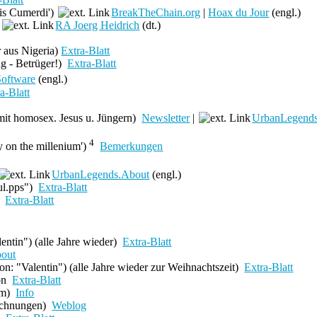
sis Cumerdi')
BreakTheChain.org
|
Hoax du Jour
(engl.)
t
RA Joerg Heidrich
(dt.)
r aus Nigeria)
Extra-Blatt
g - Betrüger!
)
Extra-Blatt
Software
(engl.)
a-Blatt
 mit homosex. Jesus u. Jüngern)
Newsletter
|
UrbanLegend
4
y on the millenium')
Bemerkungen
UrbanLegends.About
(engl.)
ful.pps")
Extra-Blatt
)
Extra-Blatt
lentin") (alle Jahre wieder)
Extra-Blatt
out
von: "Valentin") (alle Jahre wieder zur Weihnachtszeit)
Extra-Blatt
on
Extra-Blatt
em)
Info
echnungen)
Weblog