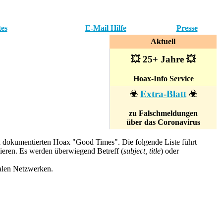
tes
E-Mail Hilfe
Presse
Aktuell
💥 25+ Jahre 💥
Hoax-Info Service
☣
Extra-Blatt
☣
zu Falschmeldungen
über das Coronavirus
en dokumentierten Hoax "Good Times". Die folgende Liste führt
ieren. Es werden überwiegend Betreff (
subject, title
) oder
ialen Netzwerken.