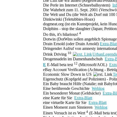
Die Luft die wir atmen
(Regenwald-Petition
Die Perle im Internet
(Schneeballsystem)
In
Die Wahrheit zum 11. Sept. 2001
(Verschwör
Die Welt und Du
(die Welt als Dorf mit 10
Dinkiwinki
(Teletubbies-Hoax)
dogmeat.org
(ist ein Kunstprojekt, kein Hun
Dolphins - stop the slaughter
(Japan; Petition
4
Do this, it's hilarious!
Dotwin
(DotWins sollen angeblich Spionage
Drain Ernold
(oder Drain Arnold)
Extra-Blat
Dringender Aufruf von amnesty internationa
10
Drink Driving
UrbanLegends
Drogennadeln im Damenhandschuh
Extra-B
12
E
E-Mail beta test
(Microsoft/AOL)
Extr
eBay Account Verification
(
Achtung - Betrü
Economic Slow Down in US
Tr
Eigenschutz
(Kopfgeld auf Polizisten) - Poli
Ein Baby braucht Hilfe
(Natalie; mit Babyfo
Eine berührende Geschichte
Weblog
Ein besonderer Monat
(Geldsäcke)
Extra-Bl
eine Karte für Sie
Extra-Blatt
eine virtuelle Karte für Sie
Extra-Blatt
Einen Moment zum Sinnieren
Weblog
4
Einen Versuch ist es Wert
(E-Mail beta test