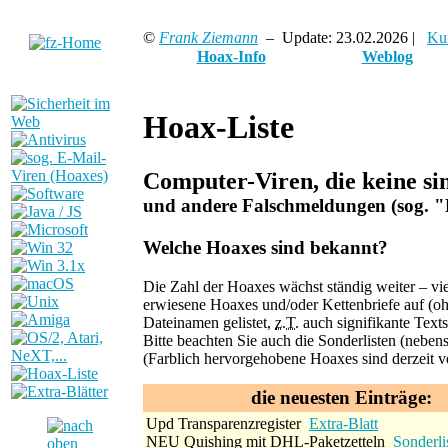
©
Frank Ziemann
– Update: 23.02.2026 |
Ku
Hoax-Info
Weblog
Hoax-Liste
Computer-Viren, die keine si
und andere
Falschmeldungen
(sog. 
Welche Hoaxes sind bekannt?
D
ie Zahl der Hoaxes wächst ständig weiter – v
erwiesene Hoaxes und/oder Kettenbriefe auf (oh
Dateinamen gelistet,
z.T.
auch signifikante Texts
Bitte beachten Sie auch die Sonderlisten (neben
(
Farblich hervorgehobene
Hoaxes sind derzeit v
die neuesten Einträge:
Upd
Transparenzregister
Extra-Blatt
NEU
Quishing mit DHL-Paketzetteln
Sonderli