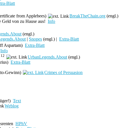
tra-Blatt
ertificate from Applebees)
BreakTheChain.org
(engl.)
ie Geld von zu Hause aus!
Info
ends.About
(engl.)
egends.About
|
Snopes
(engl.) |
Extra-Blatt
ff Aspartam)
Extra-Blatt
Info
12
!
UrbanLegends.About
(engl.)
rius)
Extra-Blatt
otto-Gewinn)
Crimes of Persuasion
rüger!)
Text
Weblog
bsrenten
HPhV