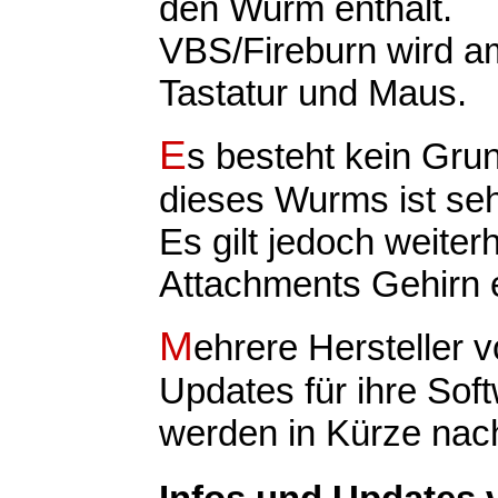
den Wurm enthält.
VBS/Fireburn wird am
Tastatur und Maus.
E
s besteht kein Grun
dieses Wurms ist seh
Es gilt jedoch weiter
Attachments Gehirn e
M
ehrere Hersteller 
Updates für ihre Soft
werden in Kürze nac