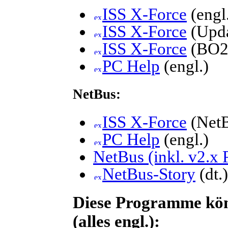
ISS X-Force
(engl
ISS X-Force
(Upda
ISS X-Force
(BO2K
PC Help
(engl.)
NetBus:
ISS X-Force
(NetB
PC Help
(engl.)
NetBus (inkl. v2.x 
NetBus-Story
(dt.)
Diese Programme kön
(alles engl.):