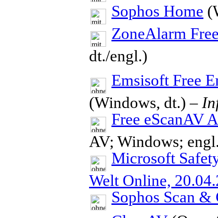
Sophos Home
(W
ZoneAlarm Free 
dt./engl.)
Emsisoft Free E
(Windows, dt.) –
In
Free eScanAV An
AV; Windows; engl.
Microsoft Safet
Welt Online, 20.04
Sophos Scan & 