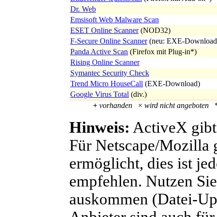
Dr. Web
Emsisoft Web Malware Scan
ESET Online Scanner
(NOD32)
F-Secure Online Scanner
(neu: EXE-Download
Panda Active Scan
(Firefox mit Plug-in
*
)
Rising Online Scanner
Symantec Security Check
Trend Micro HouseCall
(EXE-Download)
Google Virus Total
(div.)
+
vorhanden
×
wird nicht angeboten
Hinweis:
ActiveX gibt 
Für Netscape/Mozilla g
ermöglicht, dies ist j
empfehlen. Nutzen Sie 
auskommen (Datei-Uplo