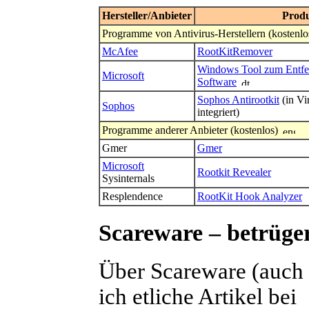
Hersteller/Anbieter
Prod
Programme von Antivirus-Herstellern (kostenl
McAfee
RootKitRemover
Windows Tool zum Entfer
Microsoft
Software
Sophos Antirootkit
(in Vi
Sophos
integriert)
Programme anderer Anbieter (kostenlos)
Gmer
Gmer
Microsoft
Rootkit Revealer
Sysinternals
Resplendence
RootKit Hook Analyzer
Scareware – betrüg
Über Scareware (auch 
ich etliche Artikel bei