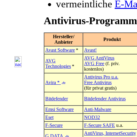
vermeintliche
E-Ma
Antivirus-Programm
Hersteller/
Produkt
Anbieter
Avast Software
*
Avast!
AVG AntiVirus
AVG
AVG Free
(f. priv.
Technologies
*
kostenlos)
Antivirus Pro u.a.
Avira
*
Free Antivirus
(für privat gratis)
Bitdefender
Bitdefender Antivirus
Emsi Software
Anti-Malware
Eset
NOD32
F-Secure
F-Secure SAFE
u.a.
AntiVirus, InternetSecurity
G DATA