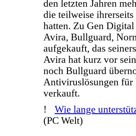
den letzten Jahren me
die teilweise ihrersei
hatten. Zu Gen Digita
Avira, Bullguard, No
aufgekauft, das seine
Avira hat kurz vor se
noch Bullguard übern
Antiviruslösungen fü
verkauft.
!
Wie lange unterstüt
(PC Welt)