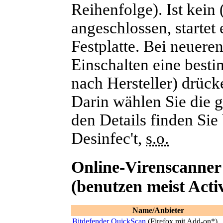
Reihenfolge). Ist kein
angeschlossen, startet
Festplatte. Bei neuer
Einschalten eine bestim
nach Hersteller) drüc
Darin wählen Sie die 
den Details finden Sie
Desinfec't,
s.o.
Online-Virenscanner
(benutzen meist Act
Name/Anbieter
Bitdefender QuickScan
(Firefox mit Add-on
*
)