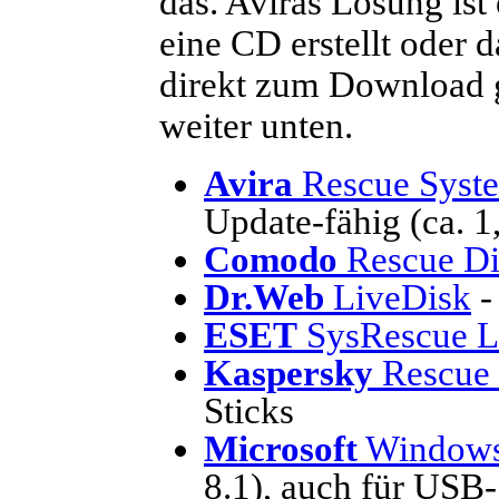
das. Aviras Lösung ist
eine CD erstellt oder 
direkt zum Download g
weiter unten.
Avira
Rescue Syst
Update-fähig (ca. 1
Comodo
Rescue Di
Dr.Web
LiveDisk
-
ESET
SysRescue L
Kaspersky
Rescue 
Sticks
Microsoft
Windows 
8.1),
auch für USB-