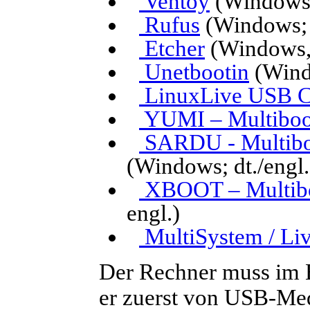
Ventoy
(Windows,
Rufus
(Windows; d
Etcher
(Windows, 
Unetbootin
(Windo
LinuxLive USB C
YUMI – Multiboo
SARDU - Multibo
(Windows; dt./engl.
XBOOT – Multibo
engl.)
MultiSystem / Li
Der Rechner muss im B
er zuerst von USB-Med