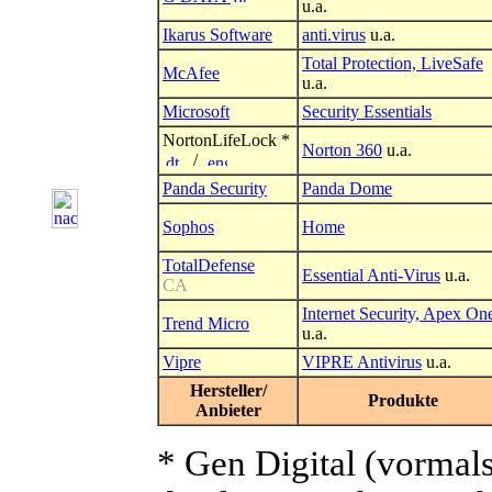
u.a.
Ikarus Software
anti.virus
u.a.
Total Protection, LiveSafe
McAfee
u.a.
Microsoft
Security Essentials
NortonLifeLock
*
Norton 360
u.a.
/
Panda Security
Panda Dome
Sophos
Home
TotalDefense
Essential Anti-Virus
u.a.
CA
Internet Security, Apex On
Trend Micro
u.a.
Vipre
VIPRE Antivirus
u.a.
Hersteller/
Produkte
Anbieter
*
Gen Digital (vormals