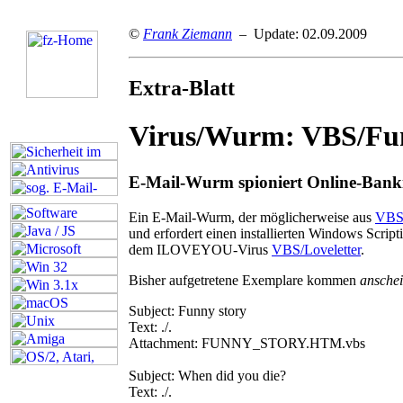
©
Frank Ziemann
– Update: 02.09.2009
Extra-Blatt
Virus/Wurm: VBS/Fu
E-Mail-Wurm spioniert Online-Bank
E
in E-Mail-Wurm, der möglicherweise aus
VBS
und erfordert einen installierten Windows Scr
dem ILOVEYOU-Virus
VBS/Loveletter
.
Bisher aufgetretene Exemplare kommen
ansche
Subject: Funny story
Text: ./.
Attachment: FUNNY_STORY.HTM.vbs
Subject: When did you die?
Text: ./.