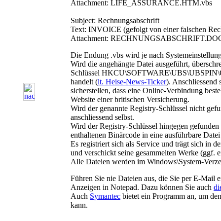
Attachment: LIFE_ASSURANCE.HTM.vbs
Subject: Rechnungsabschrift
Text: INVOICE (gefolgt von einer falschen Re
Attachment: RECHNUNGSABSCHRIFT.DOC
Die Endung .vbs wird je nach Systemeinstellu
Wird die angehängte Datei ausgeführt, übersch
Schlüssel
HKCU\SOFTWARE\UBS\UBSPIN\
handelt (
lt. Heise-News-Ticker
). Anschliessend 
sicherstellen, dass eine Online-Verbindung best
Website einer britischen Versicherung.
Wird der genannte Registry-Schlüssel nicht gef
anschliessend selbst.
Wird der Registry-Schlüssel hingegen gefunden
enthaltenen Binärcode in eine ausführbare Date
Es registriert sich als Service und trägt sich in d
und verschickt seine gesammelten Werke (ggf. ei
Alle Dateien werden im Windows\System-Verzeich
Führen Sie nie Dateien aus, die Sie per E-Mail
Anzeigen in Notepad. Dazu können Sie auch
di
Auch
Symantec
bietet ein Programm an, um den
kann.