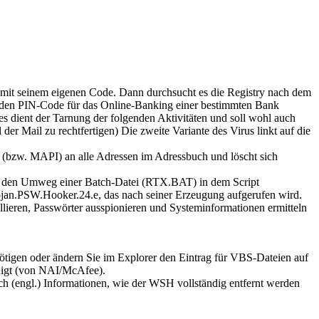
 mit seinem eigenen Code. Dann durchsucht es die Registry nach dem
 den PIN-Code für das Online-Banking einer bestimmten Bank
es dient der Tarnung der folgenden Aktivitäten und soll wohl auch
er Mail zu rechtfertigen) Die zweite Variante des Virus linkt auf die
k (bzw. MAPI) an alle Adressen im Adressbuch und löscht sich
 den Umweg einer Batch-Datei (
RTX.BAT
) in dem Script
ojan.PSW.Hooker.24.e
, das nach seiner Erzeugung aufgerufen wird.
llieren, Passwörter ausspionieren und Systeminformationen ermitteln
nötigen oder ändern Sie im Explorer den Eintrag für VBS-Dateien auf
digt (von NAI/McAfee).
h (engl.) Informationen, wie der WSH vollständig entfernt werden