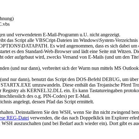
chnung)
.vbs
ngen und verwendetem E-Mail-Programm u.U. nicht angezeigt.
reibt das Script alle VBSCript-Dateien im Windows\System-Verzeichnis
OPTIONS\DATAPATH
. Es wird angenommen, dass es sich dabei um
startet es den Standard-Web-Browser und lädt eine Seite mit Witzen. Di
eht oder aufgebaut wird, zwecks Versand von E-Mails (und um den Titel d
unden (und nur dann), verbreitet sich der Wurm nun mittels MS Outloo
 (und nur dann), benutzt das Script den DOS-Befehl
DEBUG
, um über
i
STARTX.EXE
umzuwandeln. Diese enthält das Trojanische Pferd
Tr
er Registry als
KERNEL32.DLL
ein. Es kann Tastatureingaben protoko
nschliesslich des o.g. PIN-Codes) per E-Mail.
nis angelegt, dessen Pfad das Script ermittelt.
 erhalten. Deinstallieren Sie den WSH, wenn Sie ihn nicht zwingend be
ese REG-Datei
verwenden, die das nach Doppelklick im Explorer erle
 WSH auszuschalten (und bei Bedarf auch wieder ein). Dort gibt es auc