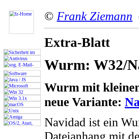
©
Frank Ziemann
–
Extra-Blatt
Wurm: W32/Na
Wurm mit kleinen
neue Variante:
Na
N
avidad ist ein Wu
Dateianhang mit d