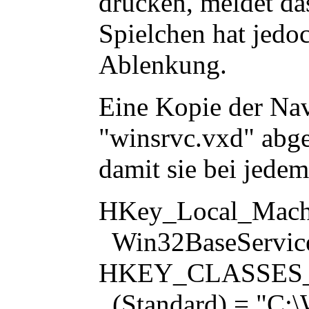
drücken, meldet da
Spielchen hat jedoc
Ablenkung.
Eine Kopie der Na
"
winsrvc.vxd
" abge
damit sie bei jede
HKey_Local_Machi
Win32BaseServi
HKEY_CLASSES_RO
(Standard) = "C