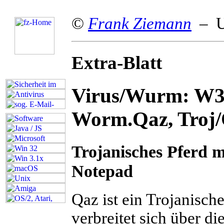
©
Frank Ziemann
– Up
Extra-Blatt
Virus/Wurm: W3
Worm.Qaz, Troj/
Trojanisches Pferd 
Notepad
Q
az ist ein Trojanisc
verbreitet sich über