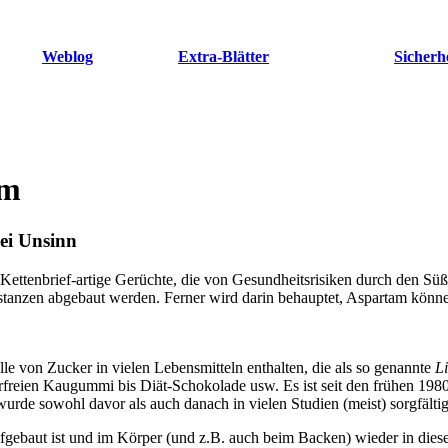
Weblog
Extra-Blätter
Sicherh
am
lei Unsinn
et Kettenbrief-artige Gerüchte, die von Gesundheitsrisiken durch den Süß
bstanzen abgebaut werden. Ferner wird darin behauptet, Aspartam könn
le von Zucker in vielen Lebensmitteln enthalten, die als so genannte
L
reien Kaugummi bis Diät-Schokolade usw. Es ist seit den frühen 1980e
urde sowohl davor als auch danach in vielen Studien (meist) sorgfältig
fgebaut ist und im Körper (und z.B. auch beim Backen) wieder in diese 