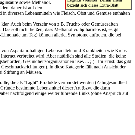
raginsäure sowie Methanol.
bezieht sich dieses Extra-Blatt.
iden, daher ist auf den
d in diversen Lebensmitteln wie Fleisch, Obst und Gemüse enthalten
klar. Auch beim Verzehr von z.B. Frucht- oder Gemüsesäften
as soll nicht heißen, dass Methanol völlig harmlos ist, es gilt
-Limonade am Tag) können allerlei Symptome auftreten, die bei
r von Aspartam-haltigen Lebensmitteln und Krankheiten wie Krebs
ernet verbreitet wird. Aber natürlich sind alle Studien, die keine
sbehörden, Gesundheitsorganisationen usw. ...
;-)
Im Ernst: das gibt
n Geschmacksrichtungen). In diese Kategorie fällt nach Ansicht der
ni-Stiftung an Mäusen.
llte, die als "Light"-Produkte vermarktet werden (Zahngesundheit
Gründe bestimmte Lebensmittel dieser Art (bzw. die darin
Daher nachfolgend einige weiter führende Links (ohne Anspruch auf