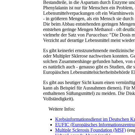
Bestandteile, in die Aspartam durch Enzyme un
Phenylalanin ist nur für Menschen ein Problem, 
Lebensmittelverpackungen oft ein Warnhinweis a
- in größeren Mengen, als ein Mensch sie durc
Die beim Abbau entstehenden geringen Mengen 
entstehen geringe Mengen Methanol - oft deutlic
vielmehr der Satz von
Paracelsus
: "Die Dosis m
Verzicht auf derartige Lebensmittel meist wiede
Es gibt keinerlei ernstzunehmende medizinisch
oder Multipler Sklerose nachweisen konnten. Gem
solchen Zusammenhänge gefunden haben, von der
es natürlich auch - genauso gibt es Studien, die
Europäischen Lebensmittelsicherheitsbehörde EF
Es gibt aus heutiger Sicht kaum einen vernünft
kann als Beispiel für Ausnahmen dienen). Für M
enthaltenen Süßungsmittel) zu meiden. Die Disk
Vollständigkeit).
Weitere Infos:
Krebsinformationsdienst im Deutschen K
EUFIC (Europäisches Informationszentrum
Multiple Sclerosis Foundation (MSF)
(eng