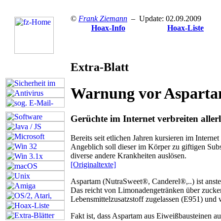
©
Frank Ziemann
– Update: 02.09.2009
Hoax-Info
Hoax-Liste
Extra-Blatt
Warnung vor Aspart
Gerüchte im Internet verbreiten aller
B
ereits seit etlichen Jahren kursieren im Intern
Angeblich soll dieser im Körper zu giftigen Su
diverse andere Krankheiten auslösen.
[Originaltexte]
Aspartam (NutraSweet®, Canderel®,..) ist anstel
Das reicht von Limonadengetränken über zuckerf
Lebensmittelzusatzstoff zugelassen (E951) und w
F
akt ist, dass Aspartam aus Eiweißbausteinen au