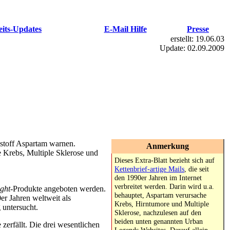
eits-Updates
E-Mail Hilfe
Presse
erstellt:
19.06.03
Update:
02.09.2009
stoff
Aspartam
warnen.
Anmerkung
e Krebs, Multiple Sklerose und
Dieses Extra-Blatt bezieht sich auf
Kettenbrief-artige Mails
, die seit
den 1990er Jahren im Internet
verbreitet werden. Darin wird u.a.
ight
-Produkte angeboten werden.
behauptet, Aspartam verursache
r Jahren weltweit als
Krebs, Hirntumore und Multiple
 untersucht.
Sklerose, nachzulesen auf den
beiden unten genannten Urban
zerfällt. Die drei wesentlichen
Legends Websites. Darauf allein