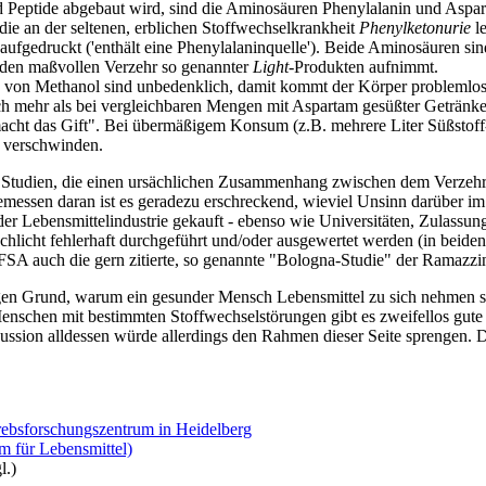
d Peptide abgebaut wird, sind die Aminosäuren Phenylalanin und Aspa
die an der seltenen, erblichen Stoffwechselkrankheit
Phenylketonurie
le
ufgedruckt ('enthält eine Phenylalaninquelle'). Beide Aminosäuren sin
h den maßvollen Verzehr so genannter
Light
-Produkten aufnimmt.
von Methanol sind unbedenklich, damit kommt der Körper problemlos 
h mehr als bei vergleichbaren Mengen mit Aspartam gesüßter Getränke. D
acht das Gift". Bei übermäßigem Konsum (z.B. mehrere Liter Süßstoff
r verschwinden.
e Studien, die einen ursächlichen Zusammenhang zwischen dem Verzeh
essen daran ist es geradezu erschreckend, wieviel Unsinn darüber im Int
 Lebensmittelindustrie gekauft - ebenso wie Universitäten, Zulassung
 schlicht fehlerhaft durchgeführt und/oder ausgewertet werden (in beide
SA auch die gern zitierte, so genannte "Bologna-Studie" der Ramazzi
igen Grund, warum ein gesunder Mensch Lebensmittel zu sich nehmen so
enschen mit bestimmten Stoffwechselstörungen gibt es zweifellos gute 
ussion alldessen würde allerdings den Rahmen dieser Seite sprengen. 
rebsforschungszentrum in Heidelberg
 für Lebensmittel)
l.)