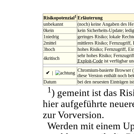
1
Erläuterung
Risikopotenzial
unbekannt
(noch) keine Angaben des Her
0
kein
kein Sicherheits-Update; led
1
niedrig
geringes Risiko; lokale Recht
2
mittel
mittleres Risiko; Fernzugriff,
3
hoch
hohes Risiko; Fernzugriff, E
sehr hohes Risiko; Fernzugri
4
kritisch
Exploit-Code
ist verfügbar un
Chromium-basierte Browser (
✔
|
diese Version enthält noch be
Datum
bei den neuesten Einträgen is
1
) gemeint ist das Ris
hier aufgeführte neuere
zur Vorversion.
Werden mit einem Upd