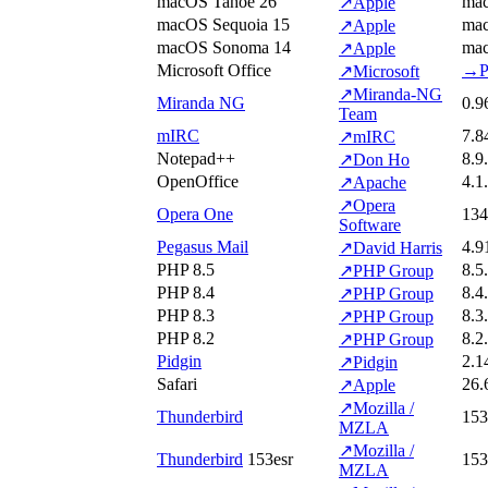
macOS Tahoe 26
mac
↗
Apple
macOS Sequoia 15
mac
↗
Apple
macOS Sonoma 14
mac
↗
Apple
Microsoft Office
→
P
↗
Microsoft
↗
Miranda-NG
Miranda NG
0.9
Team
mIRC
7.8
↗
mIRC
Notepad++
8.9
↗
Don Ho
OpenOffice
4.1
↗
Apache
↗
Opera
Opera One
134
Software
Pegasus Mail
4.9
↗
David Harris
PHP 8.5
8.5
↗
PHP Group
PHP 8.4
8.4
↗
PHP Group
PHP 8.3
8.3
↗
PHP Group
PHP 8.2
8.2
↗
PHP Group
Pidgin
2.1
↗
Pidgin
Safari
26.
↗
Apple
↗
Mozilla /
Thunderbird
153
MZLA
↗
Mozilla /
Thunderbird
153
esr
153
MZLA