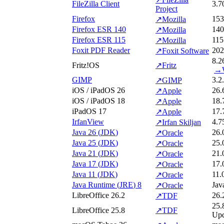
FileZilla Client
3.7
Project
Firefox
15
↗
Mozilla
Firefox
ESR
140
140
↗
Mozilla
Firefox
ESR
115
115
↗
Mozilla
Foxit PDF Reader
20
↗
Foxit Software
8.2
Fritz!OS
↗
Fritz
→
GIMP
3.2
↗
GIMP
iOS / iPadOS 26
26.6
↗
Apple
iOS / iPadOS 18
18.
↗
Apple
iPadOS 17
17.
↗
Apple
IrfanView
4.7
↗
Irfan Skiljan
Java 26 (
JDK
)
26.
↗
Oracle
Java 25 (
JDK
)
25.
↗
Oracle
Java 21 (
JDK
)
21.
↗
Oracle
Java 17 (
JDK
)
17.
↗
Oracle
Java 11 (
JDK
)
11.
↗
Oracle
Java Runtime (
JRE
) 8
Jav
↗
Oracle
LibreOffice 26.2
26.
↗
TDF
25.
LibreOffice 25.8
↗
TDF
Upd