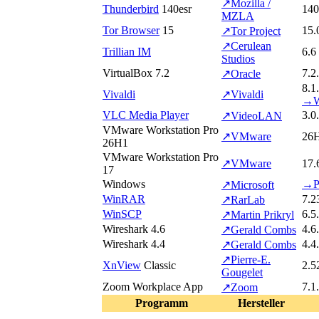
↗
Mozilla /
Thunderbird
140
esr
140
MZLA
Tor Browser
15
15.
↗
Tor Project
↗
Cerulean
Trillian IM
6.6
Studios
VirtualBox 7.2
7.
↗
Oracle
8.1
Vivaldi
↗
Vivaldi
→
VLC Media Player
3.0
↗
VideoLAN
VMware Workstation Pro
↗
VMware
26
26H1
VMware Workstation Pro
↗
VMware
17.
17
Windows
→
P
↗
Microsoft
WinRAR
7.2
↗
RarLab
WinSCP
6.5
↗
Martin Prikryl
Wireshark 4.6
4.6
↗
Gerald Combs
Wireshark 4.4
4.4
↗
Gerald Combs
↗
Pierre-E.
XnView
Classic
2.5
Gougelet
Zoom Workplace App
7.1
↗
Zoom
Programm
Hersteller