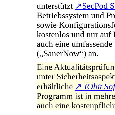
unterstützt
↗
SecPod S
Betriebssystem und Pr
sowie Konfigurationsfe
kostenlos und nur auf 
auch eine umfassende
(„SanerNow“) an.
E
ine Aktualitätsprüfu
unter Sicherheitsaspek
erhältliche
↗
IObit So
Programm ist in mehrer
auch eine kostenpflich