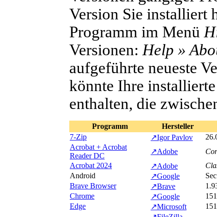
Version Sie installier
Programm im Menü
Hi
Versionen:
Help » Abo
aufgeführte neueste Ve
könnte Ihre installiert
enthalten, die zwischen
Programm
Hersteller
7-Zip
26.
↗
Igor Pavlov
Acrobat + Acrobat
↗
Adobe
Con
Reader
DC
Acrobat 2024
Cla
↗
Adobe
Android
Sec
↗
Google
Brave Browser
1.9
↗
Brave
Chrome
151
↗
Google
Edge
151
↗
Microsoft
↗
FileZilla