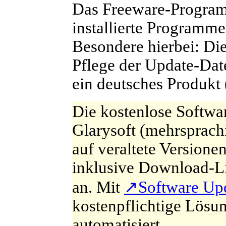
D
as
Freeware-
Progr
installierte Programm
Besondere hierbei: Di
Pflege der Update-Dat
ein deutsches Produkt 
D
ie kostenlose Softw
Glarysoft (mehrsprachi
auf veraltete Versione
inklusive Download-Li
an. Mit
↗
Software Up
kostenpflichtige Lösu
automatisiert.