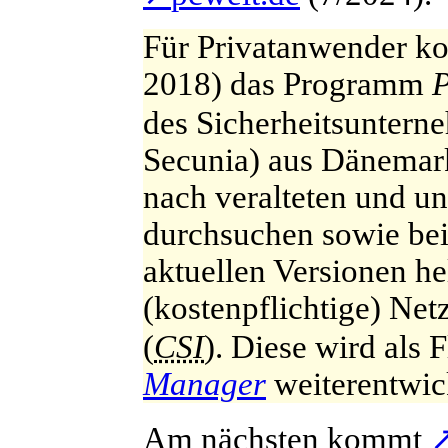
F
ür Privatanwender ko
2018) das Programm
P
des Sicherheitsunter
Secunia) aus Dänemar
nach veralteten und 
durchsuchen sowie bei
aktuellen Versionen he
(kostenpflichtige) Ne
(
CSI
). Diese wird als 
Manager
weiterentwick
A
m nächsten kommt