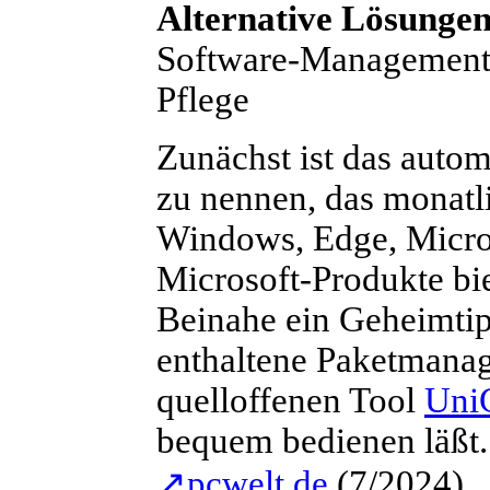
Alternative Lösunge
Software-Management 
Pflege
Z
unächst ist das auto
zu nennen, das monatli
Windows, Edge, Micros
Microsoft-Produkte bie
Beinahe ein Geheimtip
enthaltene Paketmana
quelloffenen Tool
Uni
bequem bedienen läßt.
↗
pcwelt.de
(7/2024).