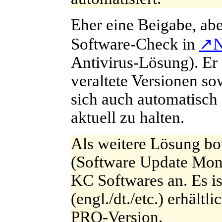
E
her eine Beigabe, abe
Software-Check in
↗
N
Antivirus-Lösung). Er
veraltete Versionen s
sich auch automatisc
aktuell zu halten.
A
ls weitere Lösung b
(Software Update Monit
KC Softwares an.
Es i
(engl./dt./etc.) erhältl
PRO-Version.