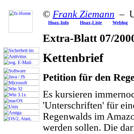
©
Frank Ziemann
– Up
Hoax-Info
Hoax-Liste
Weblog
Extra-Blatt
07/200
Kettenbrief
Petition für den Reg
E
s kursieren immernoc
'Unterschriften' für ei
Regenwalds im Amazon
werden sollen. Die da