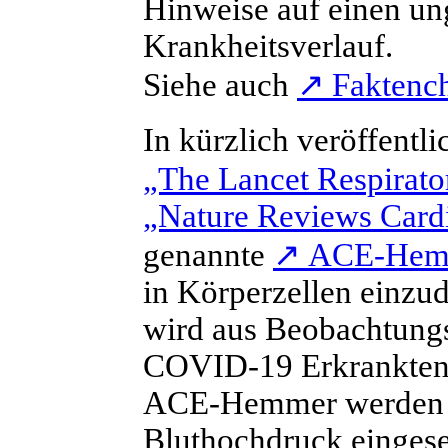
Hinweise auf einen un
Krankheitsverlauf.
Siehe auch
↗
Faktench
In kürzlich veröffentl
„The Lancet Respirato
„Nature Reviews Card
genannte
↗
ACE-Hem
in Körperzellen einzu
wird aus Beobachtungs
COVID-19 Erkrankten (
ACE-Hemmer werden e
Bluthochdruck eingese