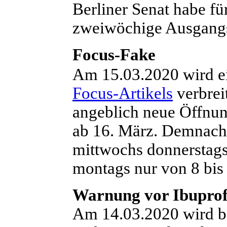
Berliner Senat habe fü
zweiwöchige Ausgangs
Focus-Fake
A
m 15.03.2020 wird e
Focus-Artikels
verbrei
angeblich neue Öffnun
ab 16. März. Demnach 
mittwochs donnerstags
montags nur von 8 bis
Warnung vor Ibupro
A
m 14.03.2020 wird b