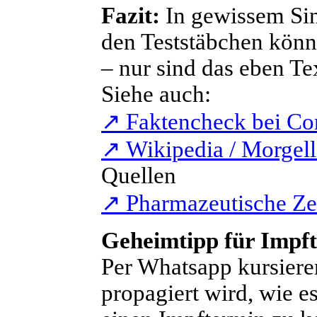
Fazit:
In gewissem Sin
den Teststäbchen könn
– nur sind das eben Te
Siehe auch:
↗
Faktencheck bei Cor
↗
Wikipedia / Morgel
Quellen
↗
Pharmazeutische Ze
Geheimtipp für Impf
Per Whatsapp kursiere
propagiert wird, wie e