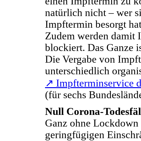
einen Impftermin zu k
natürlich nicht – wer
Impftermin besorgt ha
Zudem werden damit Im
blockiert. Das Ganze i
Die Vergabe von Impft
unterschiedlich organis
↗
Impfterminservice d
(für sechs Bundesländ
Null Corona-Todesfäl
G
anz ohne Lockdown u
geringfügigen Einschr