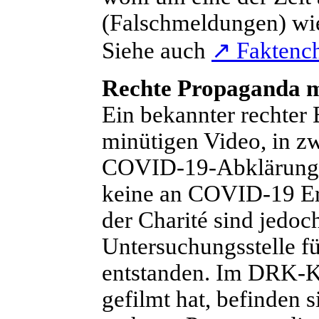
(Falschmeldungen) w
Siehe auch
↗
Faktench
Rechte Propaganda m
E
in bekannter rechter
minütigen Video, in z
COVID-19-Abklärungsst
keine an COVID-19 Er
der Charité sind jedoc
Untersuchungsstelle f
entstanden. Im DRK-Kl
gefilmt hat, befinden s