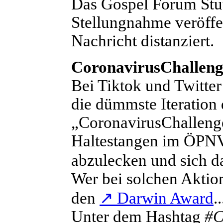
Das Gospel Forum Stut
Stellungnahme veröffent
Nachricht distanziert.
CoronavirusChalleng
B
ei Tiktok und Twitte
die dümmste Iteration
„CoronavirusChallenge
Haltestangen im ÖPNV,
abzulecken und sich da
Wer bei solchen Aktion
den
↗
Darwin Award
..
Unter dem Hashtag
#C