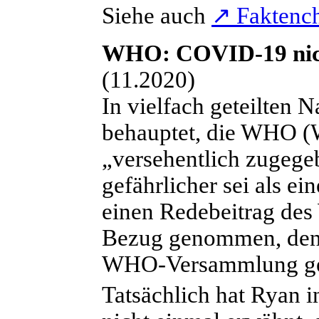
Siehe auch
↗
Faktench
WHO: COVID-19 nicht
(11.2020)
I
n vielfach geteilten 
behauptet, die WHO (W
„versehentlich zugeg
gefährlicher sei als ei
einen Redebeitrag de
Bezug genommen, den d
WHO-Versammlung geh
Tatsächlich hat Ryan 