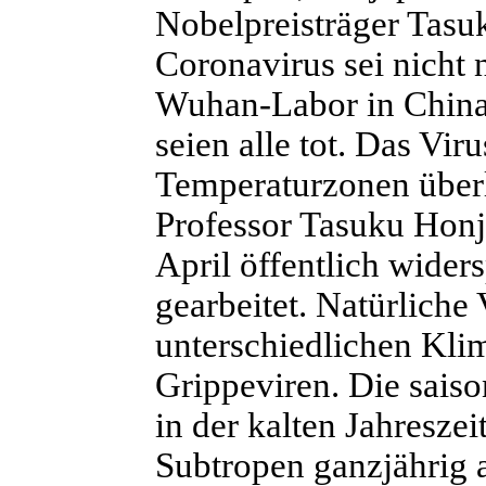
Nobelpreisträger Tasu
Coronavirus sei nicht n
Wuhan-Labor in China, 
seien alle tot. Das Vir
Temperaturzonen über
Professor Tasuku Honjo
April öffentlich wider
gearbeitet. Natürlich
unterschiedlichen Kli
Grippeviren. Die sais
in der kalten Jahresze
Subtropen ganzjährig a