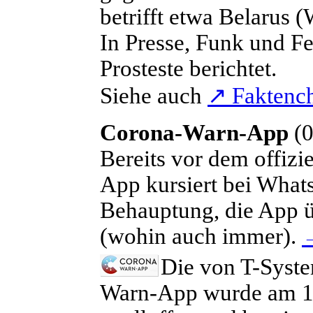
betrifft etwa Belarus 
In Presse, Funk und F
Prosteste berichtet.
Siehe auch
↗
Faktench
Corona-Warn-App
(0
B
ereits vor dem offiz
App kursiert bei Whats
Behauptung, die App ü
(wohin auch immer).
Die von T-Syst
Warn-App wurde am 16. J