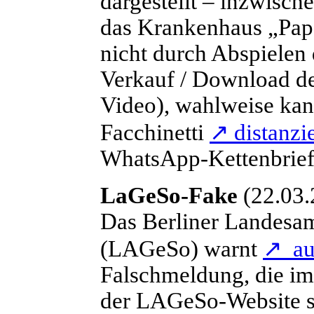
dargestellt – inzwisch
das Krankenhaus „Pap
nicht durch Abspielen
Verkauf / Download de
Video), wahlweise kan
Facchinetti
↗
distanzie
WhatsApp-Kettenbrief
LaGeSo-Fake
(22.03.
D
as Berliner Landesam
(LAGeSo) warnt
↗
auf
Falschmeldung, die im 
der LAGeSo-Website so