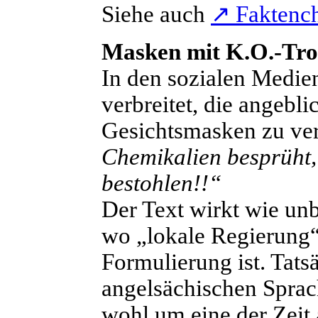
Siehe auch
↗
Faktench
Masken mit K.O.-Tro
I
n den sozialen Medie
verbreitet, die angebl
Gesichtsmasken zu ver
Chemikalien besprüht,
bestohlen!!“
Der Text wirkt wie un
wo „lokale Regierung“
Formulierung ist. Tats
angelsächischen Sprac
wohl um eine der Zeit 