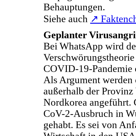
Behauptungen.
Siehe auch
↗
Faktench
Geplanter Virusangri
B
ei WhatsApp wird derz
Verschwörungstheorie ve
COVID-19-Pandemie ei
Als Argument werden d
außerhalb der Provinz
Nordkorea angeführt.
CoV-2-Ausbruch in Wu
gehabt. Es sei von Anf
Wirtschaft in den US