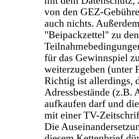
mit dem Datenschutz, z
von den GEZ-Gebühren
auch nichts. Außerdem 
"Beipackzettel" zu de
Teilnahmebedingungen V
für das Gewinnspiel z
weiterzugeben (unter P
Richtig ist allerdings
Adressbestände (z.B. 
aufkaufen darf und die
mit einer TV-Zeitschrif
Die Auseinandersetzun
diesem Kettenbrief dür