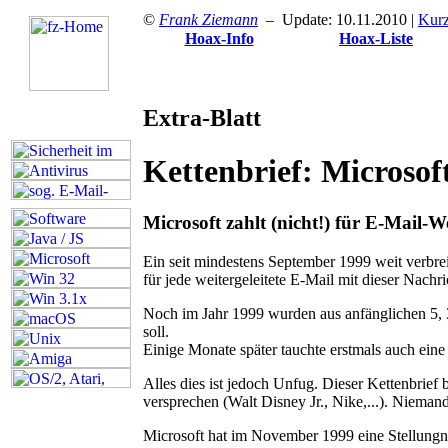
©
Frank Ziemann
– Update: 10.11.2010 |
Kur
Hoax-Info
Hoax-Liste
Extra-Blatt
Kettenbrief: Microso
Microsoft zahlt (
nicht!
) für E-Mail-We
E
in seit mindestens September 1999 weit verbrei
für jede weitergeleitete E-Mail mit dieser Nachr
Noch im Jahr 1999 wurden aus anfänglichen 5, 3
soll.
Einige Monate später tauchte erstmals auch eine V
Alles dies ist jedoch Unfug. Dieser Kettenbrief
versprechen (Walt Disney Jr., Nike,...). Nieman
M
icrosoft hat im November 1999 eine Stellungn