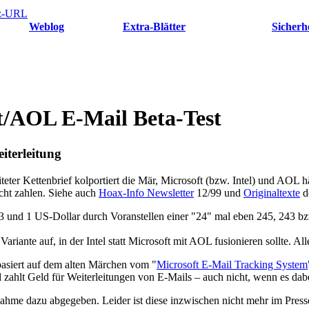
z-URL
Weblog
Extra-Blätter
Sicherh
ft/AOL E-Mail Beta-Test
iterleitung
teter Kettenbrief kolportiert die Mär, Microsoft (bzw. Intel) und AOL 
icht zahlen. Siehe auch
Hoax-Info Newsletter
12/99 und
Originaltexte
d
 und 1 US-Dollar durch Voranstellen einer "24" mal eben 245, 243 bzw.
ariante auf, in der Intel statt Microsoft mit AOL fusionieren sollte. All
 basiert auf dem alten Märchen vom "
Microsoft E-Mail Tracking System
d zahlt Geld für Weiterleitungen von E-Mails – auch nicht, wenn es da
ahme dazu abgegeben. Leider ist diese inzwischen nicht mehr im Presse