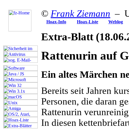
©
Frank Ziemann
– Up
Hoax-Info
Hoax-Liste
Weblog
Extra-Blatt
(18.06.
Rattenurin auf 
Ein altes Märchen n
B
ereits seit Jahren ku
Personen, die daran ges
Rattenurin verunreini
In diesen kettenbriefa