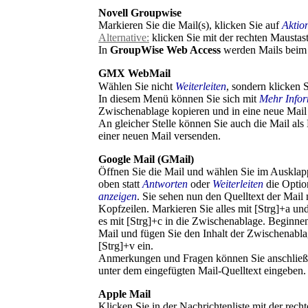
Novell Groupwise
Markieren Sie die Mail(s), klicken Sie auf
Aktio
Alternative:
klicken Sie mit der rechten Mausta
In
GroupWise Web Access
werden Mails beim W
GMX WebMail
Wählen Sie nicht
Weiterleiten
, sondern klicken 
In diesem Menü können Sie sich mit
Mehr Info
Zwischenablage kopieren und in eine neue Mail
An gleicher Stelle können Sie auch die Mail al
einer neuen Mail versenden.
Google Mail (GMail)
Öffnen Sie die Mail und wählen Sie im Auskla
oben statt
Antworten
oder
Weiterleiten
die Opti
anzeigen
. Sie sehen nun den Quelltext der Mail 
Kopfzeilen. Markieren Sie alles mit
[Strg]+a
und
es mit
[Strg]+c
in die Zwischenablage. Beginnen
Mail und fügen Sie den Inhalt der Zwischenabla
[Strg]+v
ein.
Anmerkungen und Fragen können Sie anschließ
unter dem eingefügten Mail-Quelltext eingeben.
Apple Mail
Klicken Sie in der Nachrichtenliste mit der rech