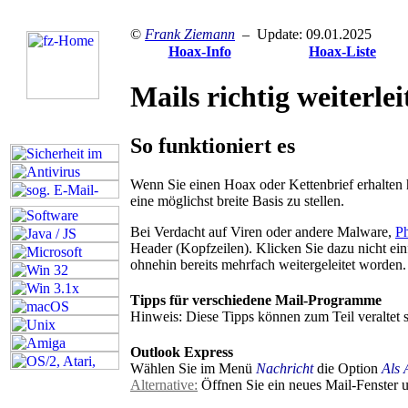
©
Frank Ziemann
– Update: 09.01.2025
Hoax-Info
Hoax-Liste
Mails richtig weiterlei
So funktioniert es
W
enn Sie einen Hoax oder Kettenbrief erhalten 
eine möglichst breite Basis zu stellen.
Bei Verdacht auf Viren oder andere Malware,
Ph
Header (Kopfzeilen). Klicken Sie dazu nicht ei
ohnehin bereits mehrfach weitergeleitet worden.
Tipps für verschiedene Mail-Programme
Hinweis: Diese Tipps können zum Teil veraltet s
Outlook Express
Wählen Sie im Menü
Nachricht
die Option
Als 
Alternative:
Öffnen Sie ein neues Mail-Fenster un