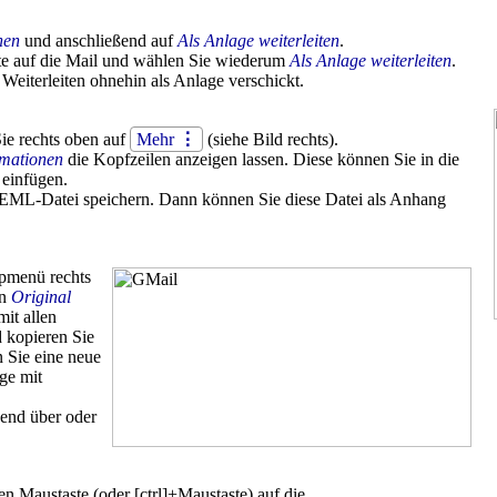
nen
und anschließend auf
Als Anlage weiterleiten
.
ste auf die Mail und wählen Sie wiederum
Als Anlage weiterleiten
.
eiterleiten ohnehin als Anlage verschickt.
Sie rechts oben auf
Mehr
⋮
(siehe Bild rechts).
rmationen
die Kopfzeilen anzeigen lassen. Diese können Sie in die
 einfügen.
s EML-Datei speichern. Dann können Sie diese Datei als Anhang
ppmenü rechts
on
Original
mit allen
 kopieren Sie
 Sie eine neue
ge mit
end über oder
ten Maustaste (oder [ctrl]+Maustaste) auf die