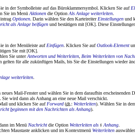
Sie in der Symbolleiste auf das Büroklammersymbol. Klicken Sie auf
El
en Sie im Menü
Aktionen
die Option
Als Anlage weiterleiten
.
intrag
Optionen
. Darin wählen Sie den Karteireiter
Einstellungen
und k
icht als Anlage beifügen
und bestätigen mit [OK]. Diese Einstellungen 
ie in der Menüleiste auf
Einfügen
. Klicken Sie auf
Outlook-Element
un
ätigen Sie mit [OK].
hlen Sie unter
Antworten und Weiterleiten
,
Beim Weiterleiten von Nach
 gelten für alle zukünftigen Mails, bis Sie die Einstellungen wieder än
nlage weiterleiten
.
ein neues Mail-Fenster und wählen Sie in dem daraufhin erscheinenden 
). Sie wird dann als Anhang an eine neue Mail verschickt.
Mail und klicken Sie auf
Forward
(
dt.
:
Weiterleiten
). Wählen Sie in de
richt
b
eginnen mit den Nachrichten als Anhang
).
ie dann im Menü
Nachricht
die Option
Weiterleiten als
Anhang
.
rechten Maustaste anklicken und im Kontextmenü
Weiterleiten
auswählen