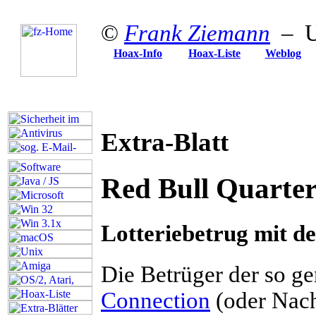
©
Frank Ziemann
– Up
Hoax-Info
Hoax-Liste
Weblog
Extra-Blatt
Red Bull Quarte
Lotteriebetrug mit 
D
ie Betrüger der so g
Connection
(oder Nach