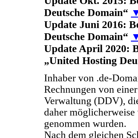
Update Okt. 2015:
Be
Deutsche Domain“
Update Juni 2016:
Be
Deutsche Domain“
Update April 2020:
B
„United Hosting De
I
nhaber von .de-Domai
Rechnungen von einer
Verwaltung (DDV)
, d
daher möglicherweise 
genommen wurden.
Nach dem gleichen Sch