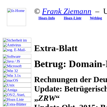
©
Frank Ziemann
– Up
Hoax-Info
Hoax-Liste
Weblog
Extra-Blatt
Betrug: Domain
Rechnungen der De
Update:
Betrügerisc
„
ZRW
“