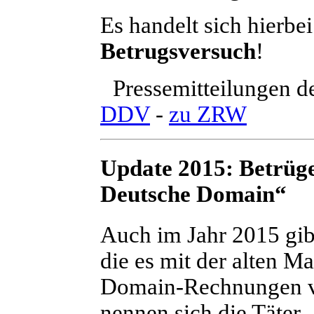
Es handelt sich hierb
Betrugsversuch
!
Pressemitteilungen d
DDV
-
zu ZRW
Update 2015:
Betrüge
Deutsche Domain“
A
uch im Jahr 2015 gib
die es mit der alten M
Domain-Rechnungen v
nennen sich die Täter