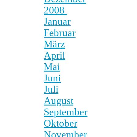
2008
Januar
Februar
März
April
Mai
Juni
Juli
August
September
Oktober
November