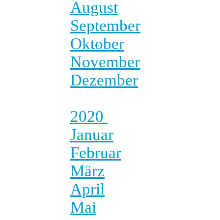
August
September
Oktober
November
Dezember
2020
Januar
Februar
März
April
Mai