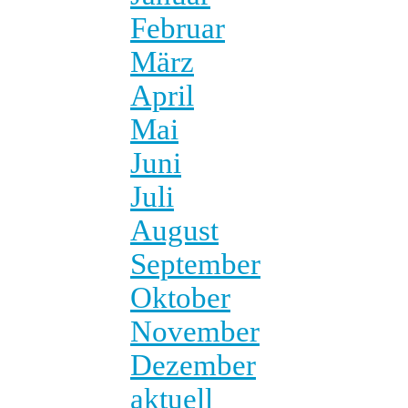
Februar
März
April
Mai
Juni
Juli
August
September
Oktober
November
Dezember
aktuell