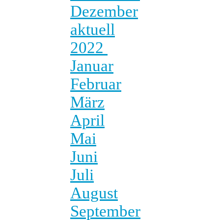
Dezember
aktuell
2022
Januar
Februar
März
April
Mai
Juni
Juli
August
September