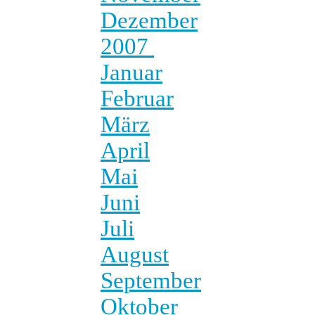
Dezember
2007
Januar
Februar
März
April
Mai
Juni
Juli
August
September
Oktober