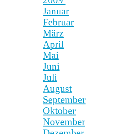
Januar
Februar
März
April
Mai
Juni
Juli
August
September
Oktober
November
Dezember