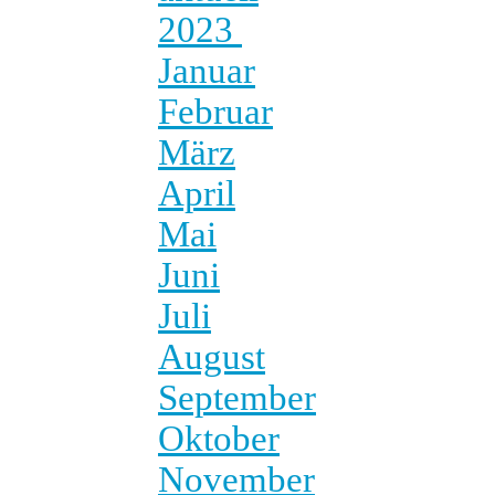
2023
Januar
Februar
März
April
Mai
Juni
Juli
August
September
Oktober
November