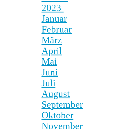
2023
Januar
Februar
März
April
Mai
Juni
Juli
August
September
Oktober
November