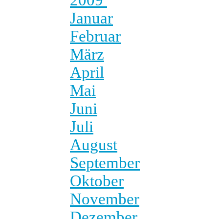
Januar
Februar
März
April
Mai
Juni
Juli
August
September
Oktober
November
Dezember