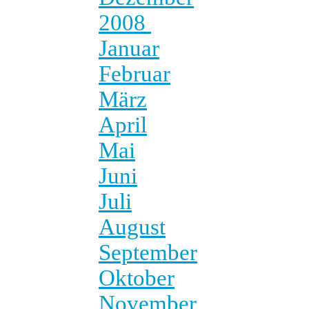
2008
Januar
Februar
März
April
Mai
Juni
Juli
August
September
Oktober
November