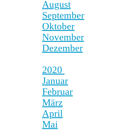
August
September
Oktober
November
Dezember
2020
Januar
Februar
März
April
Mai