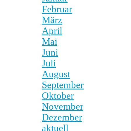
Februar
März
April
Mai
Juni
Juli
August
September
Oktober
November
Dezember
aktuell