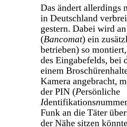
Das ändert allerdings 
in Deutschland verbreit
gestern. Dabei wird a
(
Bancomat
) ein zusätz
betrieben) so montiert,
des Eingabefelds, bei 
einem Broschürenhalte
Kamera angebracht, mi
der PIN (
P
ersönliche
I
dentifikations
n
ummer)
Funk an die Täter überm
der Nähe sitzen könnt