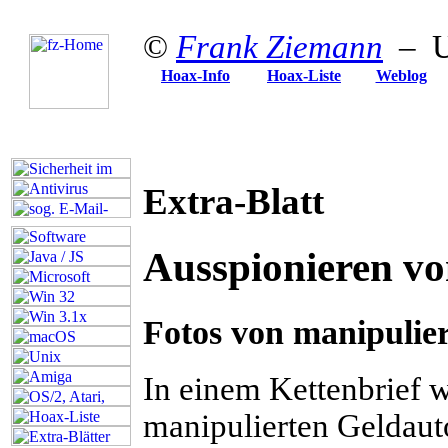
©
Frank Ziemann
– Up
Hoax-Info
Hoax-Liste
Weblog
Extra-Blatt
Ausspionieren v
Fotos von manipulie
I
n einem Kettenbrief 
manipulierten Geldaut