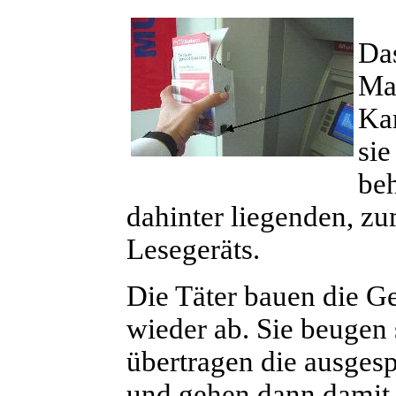
Das
Mag
Kar
sie
beh
dahinter liegenden, 
Lesegeräts.
Die Täter bauen die Ge
wieder ab. Sie beugen 
übertragen die ausges
und gehen dann damit 