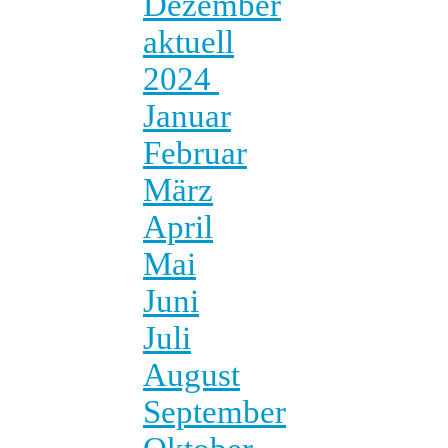
Dezember
aktuell
2024
Januar
Februar
März
April
Mai
Juni
Juli
August
September