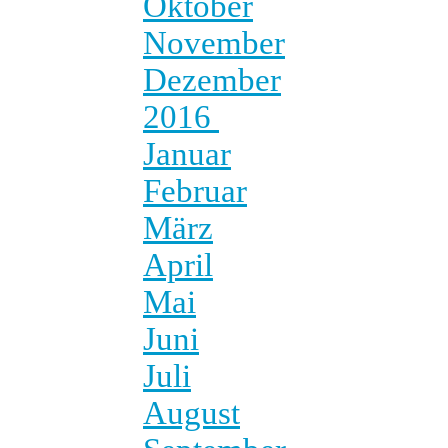
Oktober
November
Dezember
2016
Januar
Februar
März
April
Mai
Juni
Juli
August