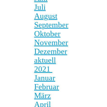
Juli
August
September
Oktober
November
Dezember
aktuell
2021
Januar
Februar
März
April