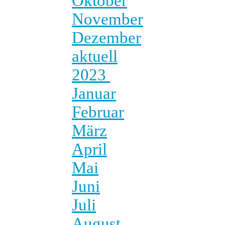
Oktober
November
Dezember
aktuell
2023
Januar
Februar
März
April
Mai
Juni
Juli
August