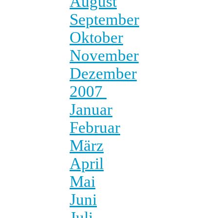
August
September
Oktober
November
Dezember
2007
Januar
Februar
März
April
Mai
Juni
Juli