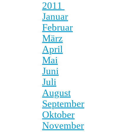
2011
Januar
Februar
März
April
Mai
Juni
Juli
August
September
Oktober
November