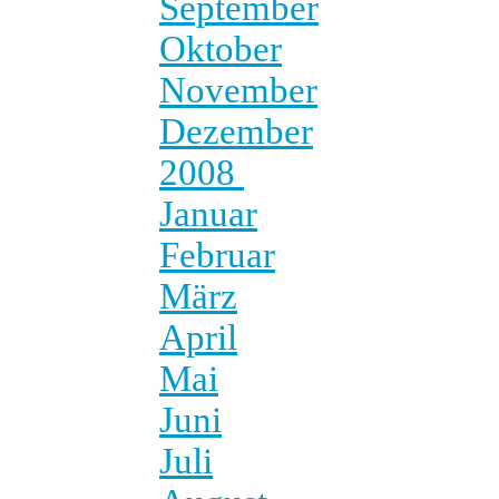
September
Oktober
November
Dezember
2008
Januar
Februar
März
April
Mai
Juni
Juli