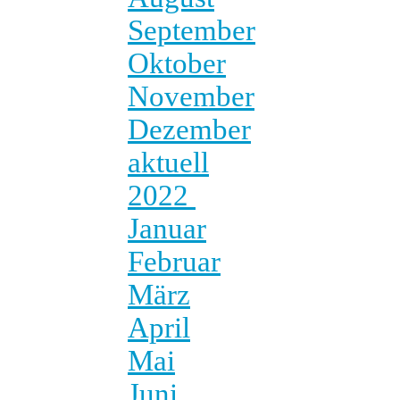
September
Oktober
November
Dezember
aktuell
2022
Januar
Februar
März
April
Mai
Juni