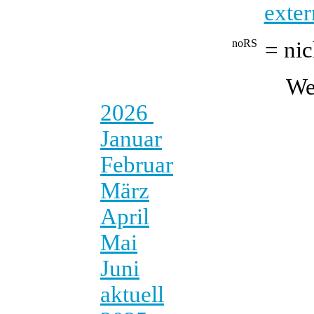
exter
= nic
We
2026
Januar
Februar
März
April
Mai
Juni
aktuell