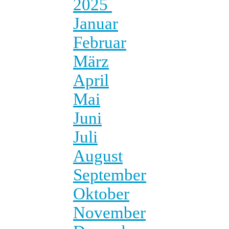
2025
Januar
Februar
März
April
Mai
Juni
Juli
August
September
Oktober
November