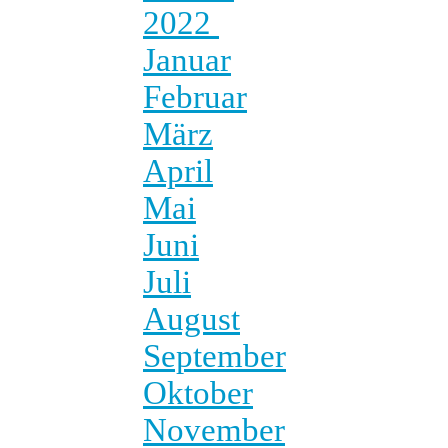
2022
Januar
Februar
März
April
Mai
Juni
Juli
August
September
Oktober
November