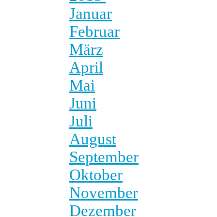
Januar
Februar
März
April
Mai
Juni
Juli
August
September
Oktober
November
Dezember