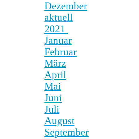
Dezember
aktuell
2021
Januar
Februar
März
April
Mai
Juni
Juli
August
September