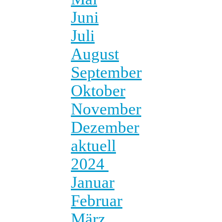
Juni
Juli
August
September
Oktober
November
Dezember
aktuell
2024
Januar
Februar
März