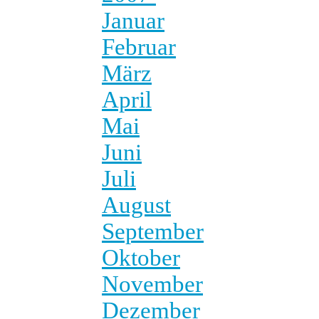
Januar
Februar
März
April
Mai
Juni
Juli
August
September
Oktober
November
Dezember