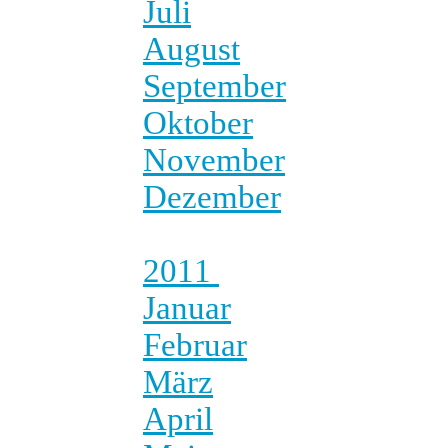
Juli
August
September
Oktober
November
Dezember
2011
Januar
Februar
März
April