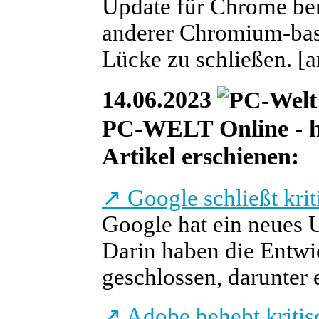
Update für Chrome berei
anderer Chromium-basi
Lücke zu schließen.
[a
14.06.2023
PC-WELT Online - he
Artikel erschienen:
↗
Google schließt kri
Google hat ein neues U
Darin haben die Entwic
geschlossen, darunter e
↗
Adobe behebt kritis