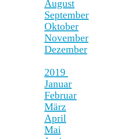
August
September
Oktober
November
Dezember
2019
Januar
Februar
März
April
Mai