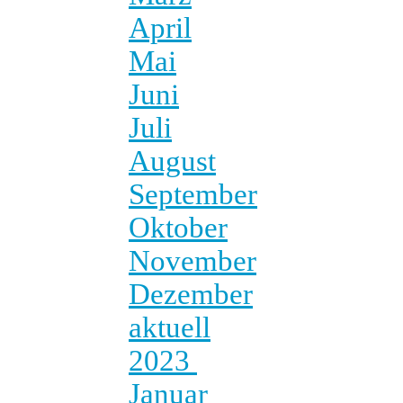
April
Mai
Juni
Juli
August
September
Oktober
November
Dezember
aktuell
2023
Januar