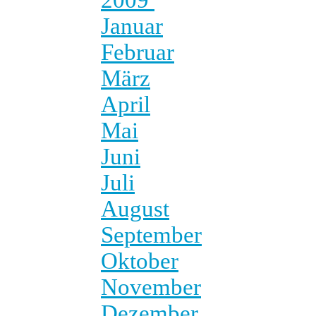
Januar
Februar
März
April
Mai
Juni
Juli
August
September
Oktober
November
Dezember