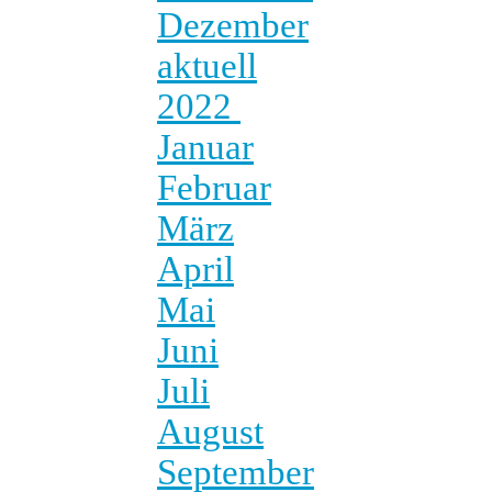
Dezember
aktuell
2022
Januar
Februar
März
April
Mai
Juni
Juli
August
September