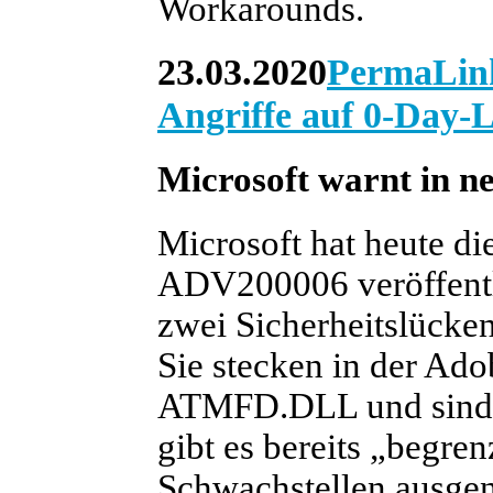
Workarounds.
23.03.2020
PermaLin
Angriffe auf 0-Day-
Microsoft warnt in n
Microsoft hat heute d
ADV200006 veröffentli
zwei Sicherheitslücke
Sie stecken in der A
ATMFD.DLL und sind al
gibt es bereits „begren
Schwachstellen ausgen