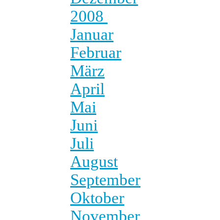
2008
Januar
Februar
März
April
Mai
Juni
Juli
August
September
Oktober
November