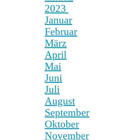
2023
Januar
Februar
März
April
Mai
Juni
Juli
August
September
Oktober
November