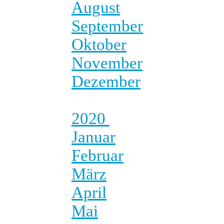
August
September
Oktober
November
Dezember
2020
Januar
Februar
März
April
Mai