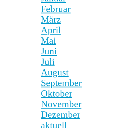
Februar
März
April
Mai
Juni
Juli
August
September
Oktober
November
Dezember
aktuell