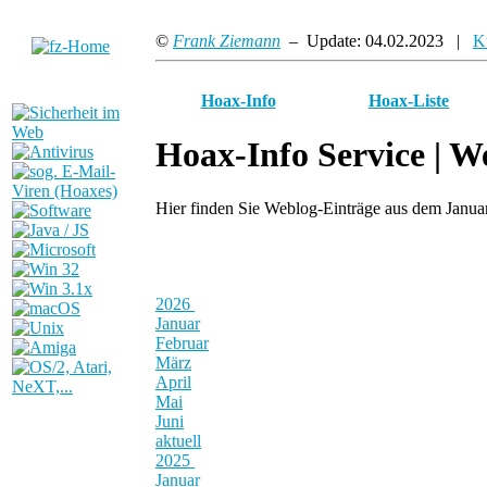
©
Frank Ziemann
– Update: 04.02.2023 |
K
Hoax-Info
Hoax-Liste
Hoax-Info Service |
We
Hier finden Sie Weblog-Einträge aus dem Janu
2026
Januar
Februar
März
April
Mai
Juni
aktuell
2025
Januar