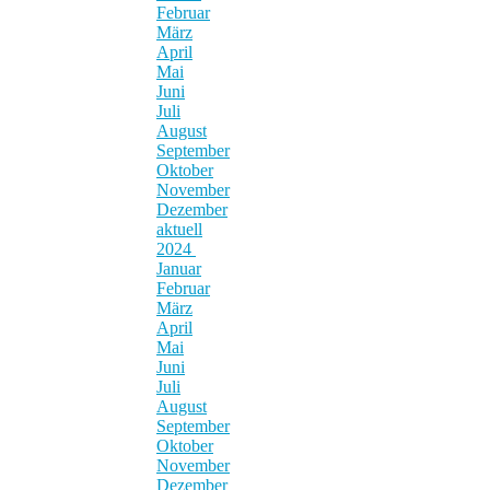
Februar
März
April
Mai
Juni
Juli
August
September
Oktober
November
Dezember
aktuell
2024
Januar
Februar
März
April
Mai
Juni
Juli
August
September
Oktober
November
Dezember