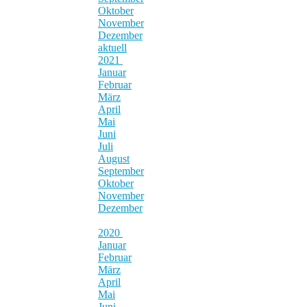
Oktober
November
Dezember
aktuell
2021
Januar
Februar
März
April
Mai
Juni
Juli
August
September
Oktober
November
Dezember
2020
Januar
Februar
März
April
Mai
Juni