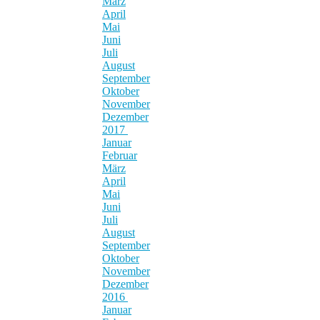
März
April
Mai
Juni
Juli
August
September
Oktober
November
Dezember
2017
Januar
Februar
März
April
Mai
Juni
Juli
August
September
Oktober
November
Dezember
2016
Januar