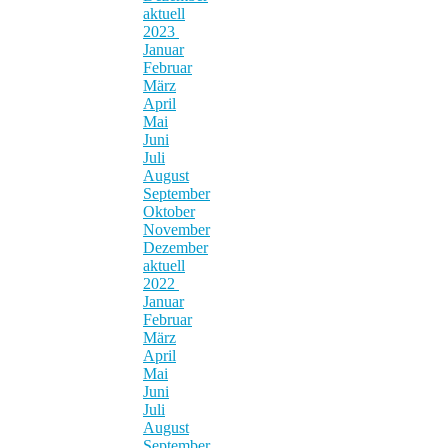
aktuell
2023
Januar
Februar
März
April
Mai
Juni
Juli
August
September
Oktober
November
Dezember
aktuell
2022
Januar
Februar
März
April
Mai
Juni
Juli
August
September