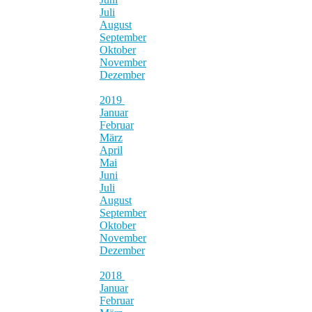
Juli
August
September
Oktober
November
Dezember
2019
Januar
Februar
März
April
Mai
Juni
Juli
August
September
Oktober
November
Dezember
2018
Januar
Februar