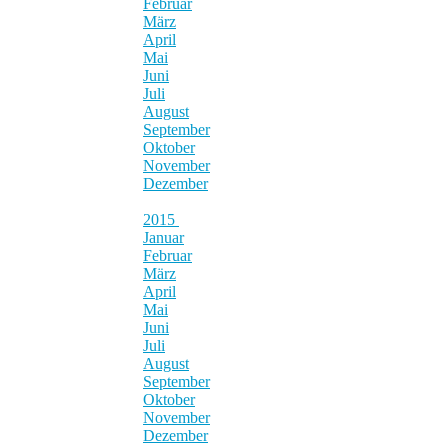
Februar
März
April
Mai
Juni
Juli
August
September
Oktober
November
Dezember
2015
Januar
Februar
März
April
Mai
Juni
Juli
August
September
Oktober
November
Dezember