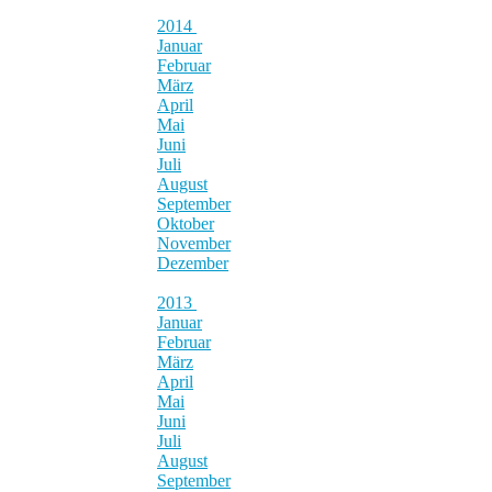
2014
Januar
Februar
März
April
Mai
Juni
Juli
August
September
Oktober
November
Dezember
2013
Januar
Februar
März
April
Mai
Juni
Juli
August
September