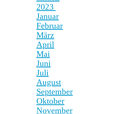
2023
Januar
Februar
März
April
Mai
Juni
Juli
August
September
Oktober
November