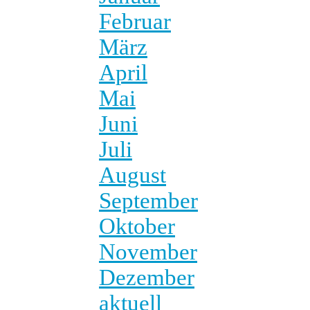
Februar
März
April
Mai
Juni
Juli
August
September
Oktober
November
Dezember
aktuell