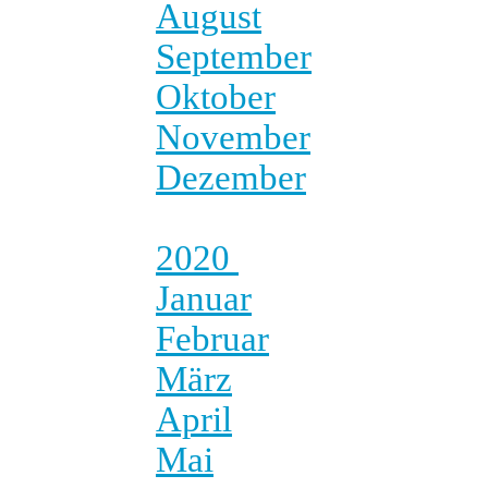
August
September
Oktober
November
Dezember
2020
Januar
Februar
März
April
Mai