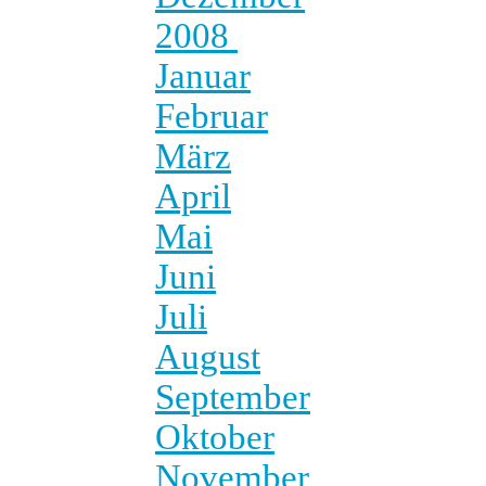
2008
Januar
Februar
März
April
Mai
Juni
Juli
August
September
Oktober
November