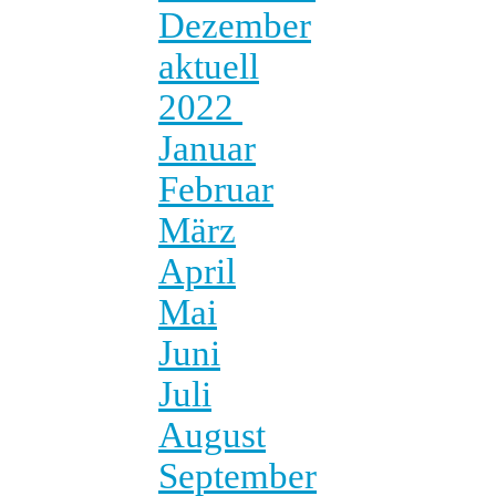
Dezember
aktuell
2022
Januar
Februar
März
April
Mai
Juni
Juli
August
September