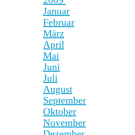
Januar
Februar
März
April
Mai
Juni
Juli
August
September
Oktober
November
Dezember