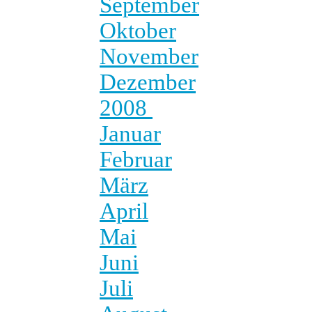
September
Oktober
November
Dezember
2008
Januar
Februar
März
April
Mai
Juni
Juli