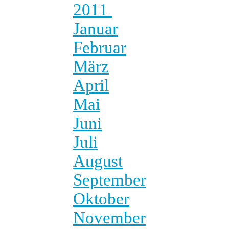
2011
Januar
Februar
März
April
Mai
Juni
Juli
August
September
Oktober
November