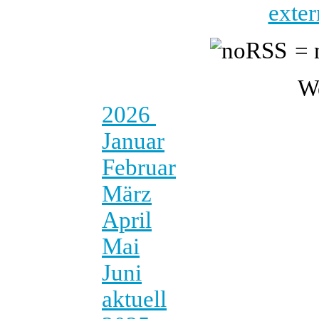
exter
= 
W
2026
Januar
Februar
März
April
Mai
Juni
aktuell