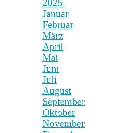
2025
Januar
Februar
März
April
Mai
Juni
Juli
August
September
Oktober
November