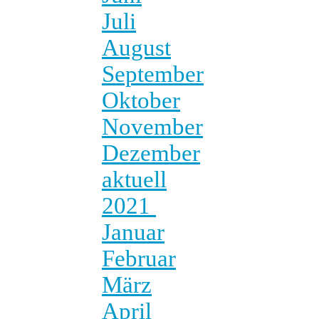
Juli
August
September
Oktober
November
Dezember
aktuell
2021
Januar
Februar
März
April