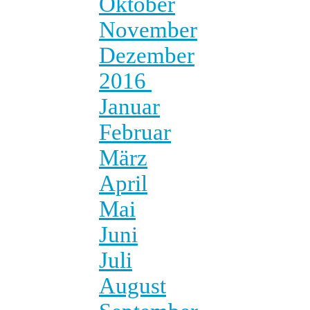
Oktober
November
Dezember
2016
Januar
Februar
März
April
Mai
Juni
Juli
August