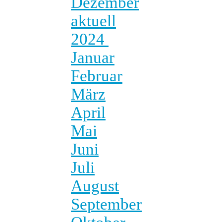
Dezember
aktuell
2024
Januar
Februar
März
April
Mai
Juni
Juli
August
September