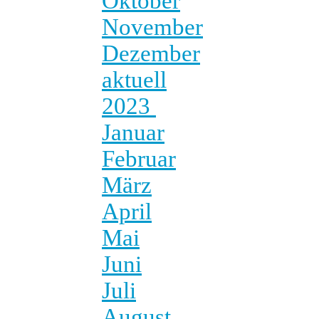
Oktober
November
Dezember
aktuell
2023
Januar
Februar
März
April
Mai
Juni
Juli
August