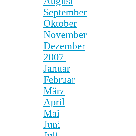
August
September
Oktober
November
Dezember
2007
Januar
Februar
März
April
Mai
Juni
Juli