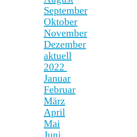
September
Oktober
November
Dezember
aktuell
2022
Januar
Februar
März
April
Mai
Juni