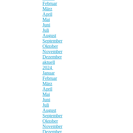
Februar
März
April
Mai
Juni
Juli
August
September
Oktober
November
Dezember
aktuell
2024
Januar
Februar
März
April
Mai
Juni
Juli
August
September
Oktober
November
Dezember