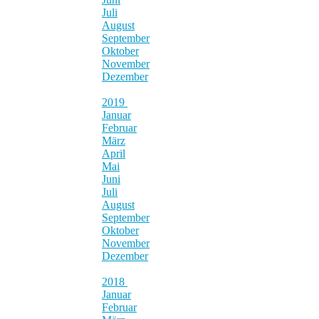
Juli
August
September
Oktober
November
Dezember
2019
Januar
Februar
März
April
Mai
Juni
Juli
August
September
Oktober
November
Dezember
2018
Januar
Februar