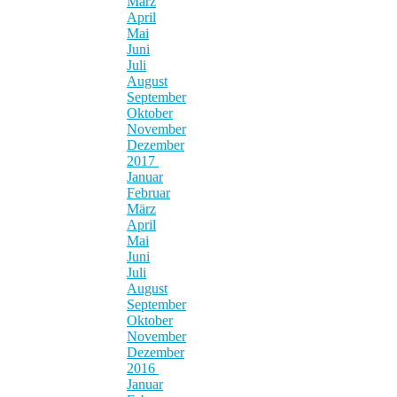
März
April
Mai
Juni
Juli
August
September
Oktober
November
Dezember
2017
Januar
Februar
März
April
Mai
Juni
Juli
August
September
Oktober
November
Dezember
2016
Januar