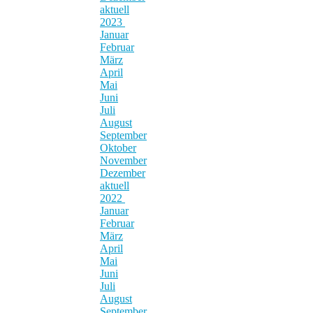
aktuell
2023
Januar
Februar
März
April
Mai
Juni
Juli
August
September
Oktober
November
Dezember
aktuell
2022
Januar
Februar
März
April
Mai
Juni
Juli
August
September