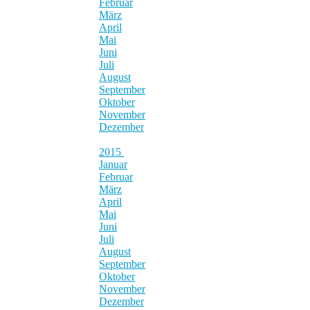
Februar
März
April
Mai
Juni
Juli
August
September
Oktober
November
Dezember
2015
Januar
Februar
März
April
Mai
Juni
Juli
August
September
Oktober
November
Dezember