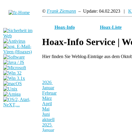
©
Frank Ziemann
– Update: 04.02.2023 |
K
Hoax-Info
Hoax-Liste
Hoax-Info Service |
We
Hier finden Sie Weblog-Einträge aus dem Okto
2026
Januar
Februar
März
April
Mai
Juni
aktuell
2025
Januar