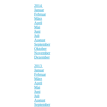
2014
Januar
Februar
März
April
Mai
Juni
Juli
August
September
Oktober
November
Dezember
2013
Januar
Februar
März
April
Mai
Juni
Juli
August
September