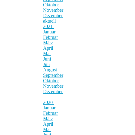
Oktober
November
Dezember
aktuell
2021
Januar
Februar
März
April
Mai
Juni
Juli
August
September
Oktober
November
Dezember
2020
Januar
Februar
März
April
Mai
Juni