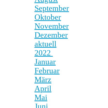
September
Oktober
November
Dezember
aktuell
2022
Januar
Februar
März
April
Mai
Juni