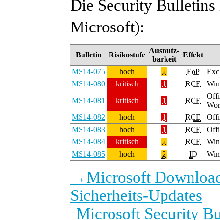
Die Security Bulletins 
Microsoft):
Ausnutz-
Bulletin
Risikostufe
Effekt
barkeit
MS14-075
hoch
2
EoP
Exc
MS14-080
kritisch
1
RCE
Wind
Offi
MS14-081
kritisch
1
RCE
Wor
MS14-082
hoch
1
RCE
Off
MS14-083
hoch
1
RCE
Offi
MS14-084
kritisch
2
RCE
Win
MS14-085
hoch
2
ID
Win
→
Microsoft Download
Sicherheits-Updates
Microsoft Security B