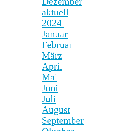
Dezember
aktuell
2024
Januar
Februar
März
April
Mai
Juni
Juli
August
September