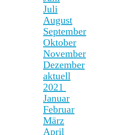
Juli
August
September
Oktober
November
Dezember
aktuell
2021
Januar
Februar
März
April