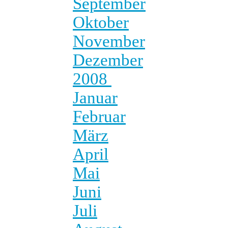
September
Oktober
November
Dezember
2008
Januar
Februar
März
April
Mai
Juni
Juli