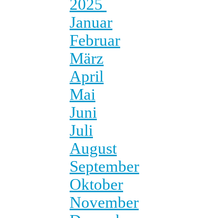
2025
Januar
Februar
März
April
Mai
Juni
Juli
August
September
Oktober
November