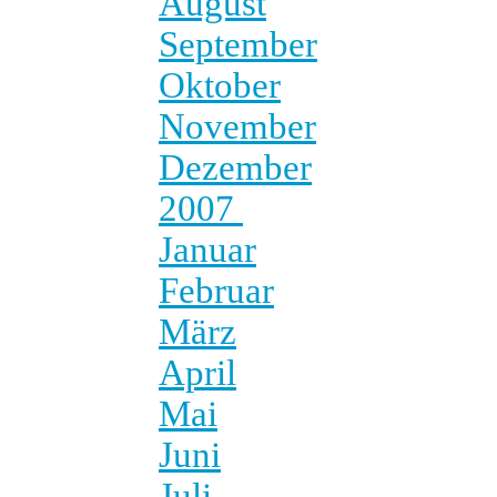
August
September
Oktober
November
Dezember
2007
Januar
Februar
März
April
Mai
Juni
Juli