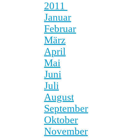
2011
Januar
Februar
März
April
Mai
Juni
Juli
August
September
Oktober
November