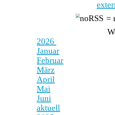
exter
= 
W
2026
Januar
Februar
März
April
Mai
Juni
aktuell