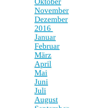
Oktober
November
Dezember
2016
Januar
Februar
März
April
Mai
Juni
Juli
August