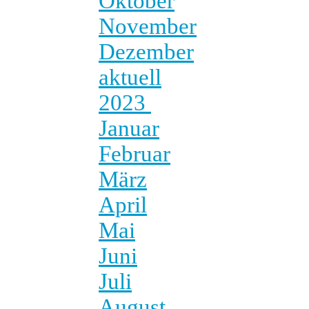
Oktober
November
Dezember
aktuell
2023
Januar
Februar
März
April
Mai
Juni
Juli
August