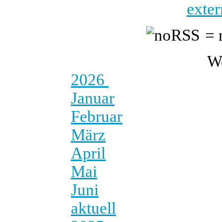
exter
= 
W
2026
Januar
Februar
März
April
Mai
Juni
aktuell