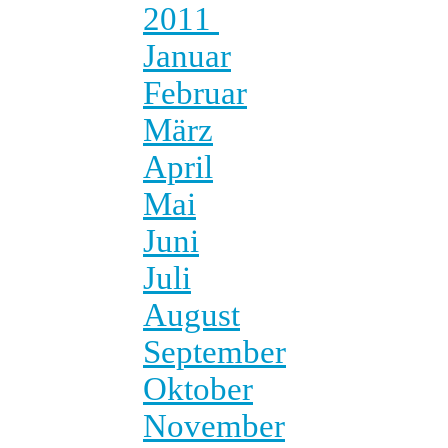
2011
Januar
Februar
März
April
Mai
Juni
Juli
August
September
Oktober
November