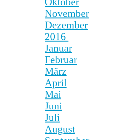
Oktober
November
Dezember
2016
Januar
Februar
März
April
Mai
Juni
Juli
August