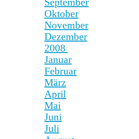
September
Oktober
November
Dezember
2008
Januar
Februar
März
April
Mai
Juni
Juli