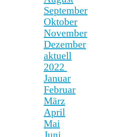
September
Oktober
November
Dezember
aktuell
2022
Januar
Februar
März
April
Mai
Juni