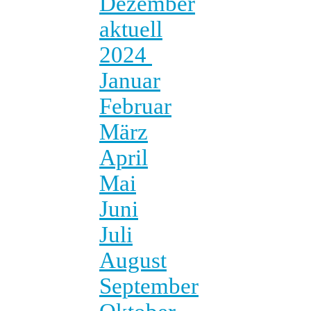
Dezember
aktuell
2024
Januar
Februar
März
April
Mai
Juni
Juli
August
September