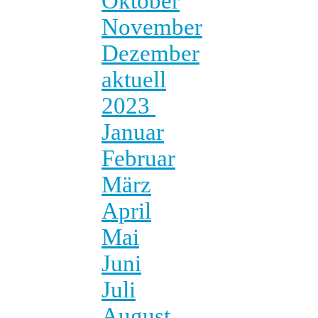
Oktober
November
Dezember
aktuell
2023
Januar
Februar
März
April
Mai
Juni
Juli
August