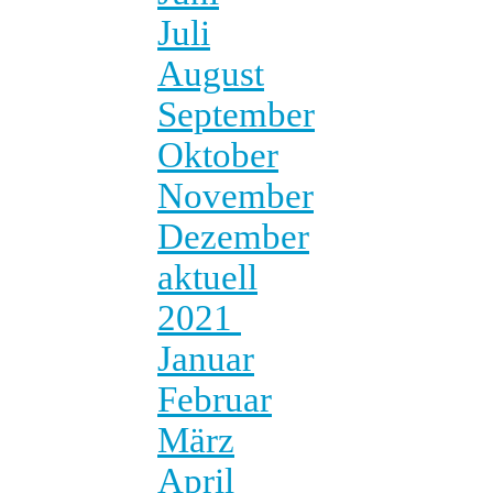
Juli
August
September
Oktober
November
Dezember
aktuell
2021
Januar
Februar
März
April