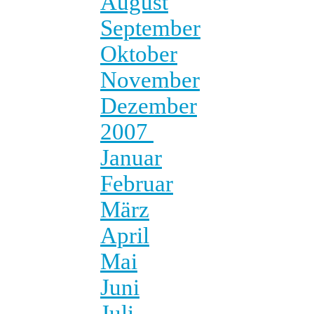
August
September
Oktober
November
Dezember
2007
Januar
Februar
März
April
Mai
Juni
Juli