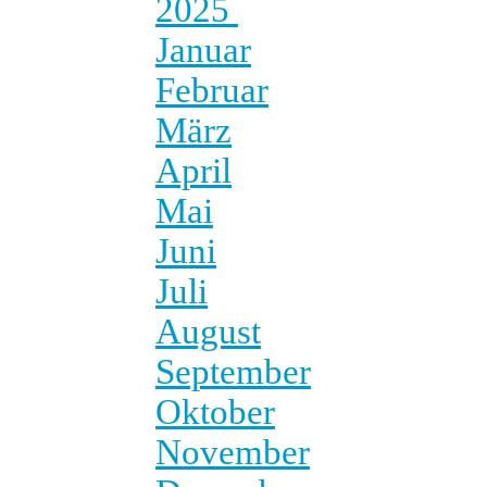
2025
Januar
Februar
März
April
Mai
Juni
Juli
August
September
Oktober
November