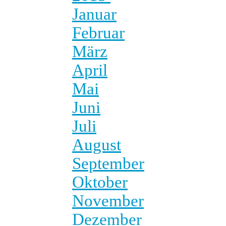
Januar
Februar
März
April
Mai
Juni
Juli
August
September
Oktober
November
Dezember