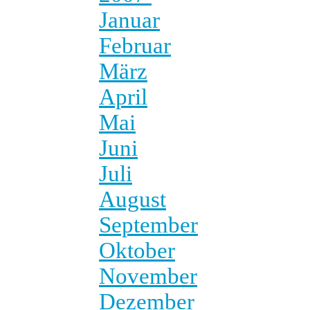
Januar
Februar
März
April
Mai
Juni
Juli
August
September
Oktober
November
Dezember