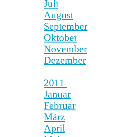
Juli
August
September
Oktober
November
Dezember
2011
Januar
Februar
März
April