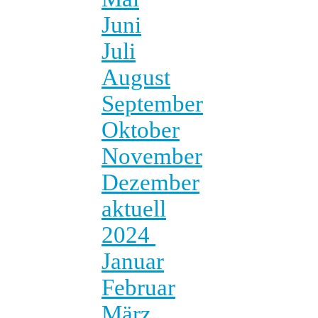
Juni
Juli
August
September
Oktober
November
Dezember
aktuell
2024
Januar
Februar
März