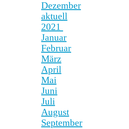
Dezember
aktuell
2021
Januar
Februar
März
April
Mai
Juni
Juli
August
September