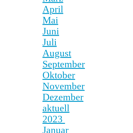
April
Mai
Juni
Juli
August
September
Oktober
November
Dezember
aktuell
2023
Januar