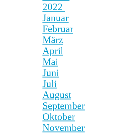
2022
Januar
Februar
März
April
Mai
Juni
Juli
August
September
Oktober
November