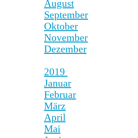
August
September
Oktober
November
Dezember
2019
Januar
Februar
März
April
Mai