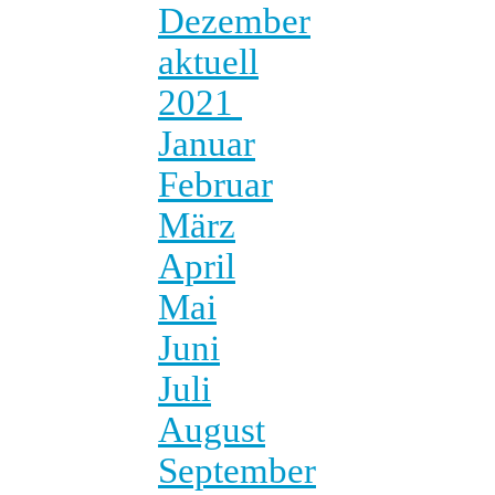
Dezember
aktuell
2021
Januar
Februar
März
April
Mai
Juni
Juli
August
September