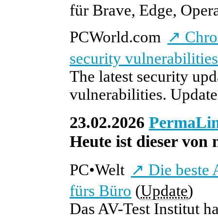
für Brave, Edge, Opera
PCWorld.com
↗
Chrom
security vulnerabilities
The latest security up
vulnerabilities. Update
23.02.2026
PermaLi
Heute ist dieser von 
PC
•
Welt
↗
Die beste 
fürs Büro
(
Update
)
Das AV-Test Institut h