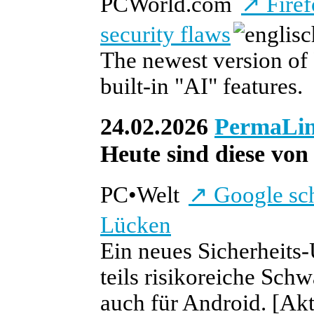
PCWorld.com
↗
Firef
security flaws
The newest version of F
built-in "AI" features.
24.02.2026
PermaLi
Heute sind diese von 
PC
•
Welt
↗
Google sch
Lücken
Ein neues Sicherheits
teils risikoreiche Sch
auch für Android.
[Akt