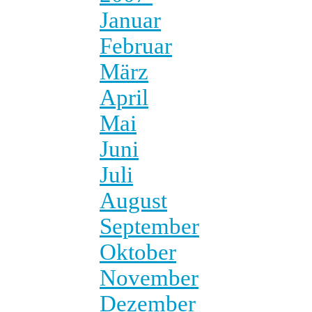
Januar
Februar
März
April
Mai
Juni
Juli
August
September
Oktober
November
Dezember