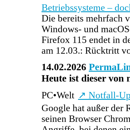
Betriebssysteme
– doc
Die bereits mehrfach v
Windows- und macOS-V
Firefox 115 endet in
am 12.03.: Rücktritt v
14.02.2026
PermaLi
Heute ist dieser von 
PC
•
Welt
↗
Notfall-Up
Google hat außer der R
seinen Browser Chrome 
Angriffe, bei denen e