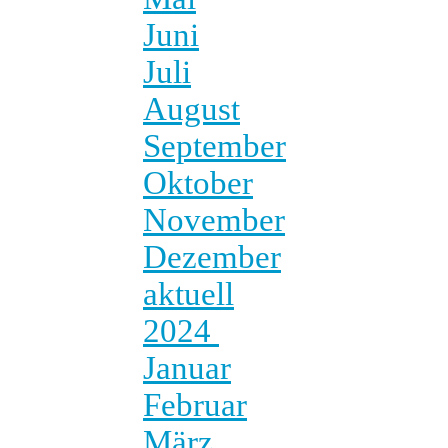
Juni
Juli
August
September
Oktober
November
Dezember
aktuell
2024
Januar
Februar
März