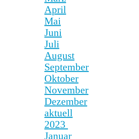
April
Mai
Juni
Juli
August
September
Oktober
November
Dezember
aktuell
2023
Januar