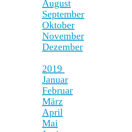
August
September
Oktober
November
Dezember
2019
Januar
Februar
März
April
Mai