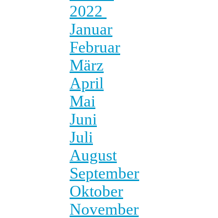
2022
Januar
Februar
März
April
Mai
Juni
Juli
August
September
Oktober
November