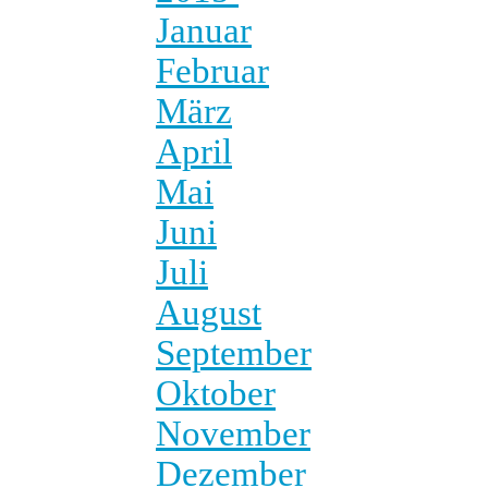
Januar
Februar
März
April
Mai
Juni
Juli
August
September
Oktober
November
Dezember