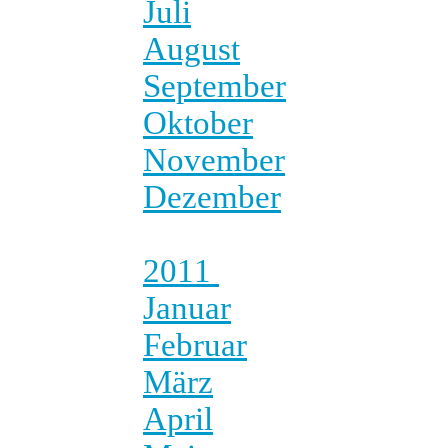
Juli
August
September
Oktober
November
Dezember
2011
Januar
Februar
März
April