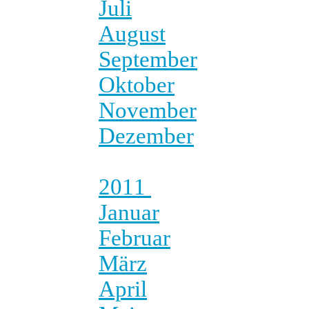
Juli
August
September
Oktober
November
Dezember
2011
Januar
Februar
März
April