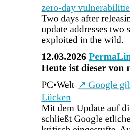
zero-day vulnerabilitie
Two days after releas
update addresses two s
exploited in the wild.
12.03.2026
PermaLi
Heute ist dieser von 
PC
•
Welt
↗
Google gib
Lücken
Mit dem Update auf d
schließt Google etliche
kritisch eingestufte. 