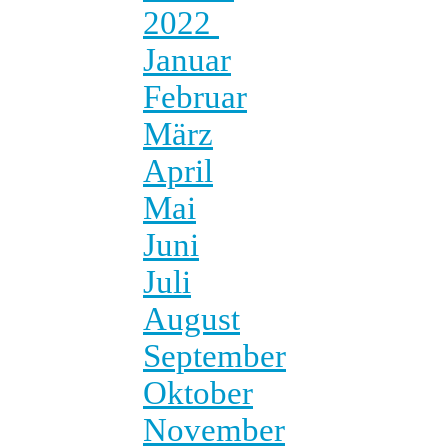
2022
Januar
Februar
März
April
Mai
Juni
Juli
August
September
Oktober
November