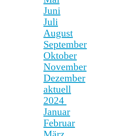
Juni
Juli
August
September
Oktober
November
Dezember
aktuell
2024
Januar
Februar
März