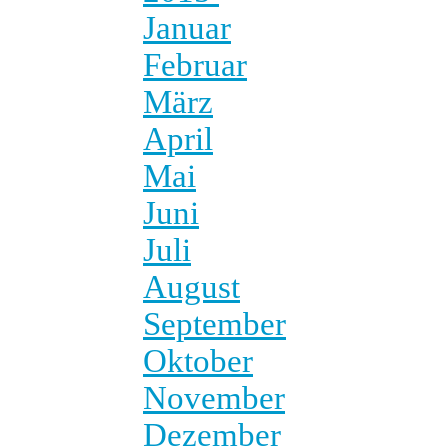
Januar
Februar
März
April
Mai
Juni
Juli
August
September
Oktober
November
Dezember