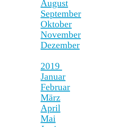
August
September
Oktober
November
Dezember
2019
Januar
Februar
März
April
Mai