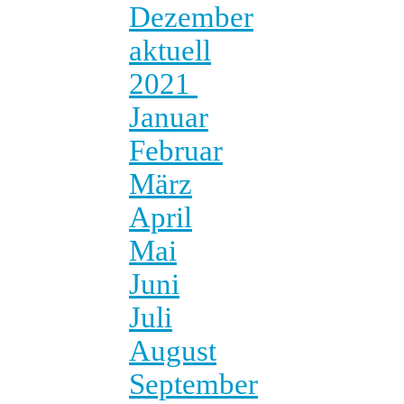
Dezember
aktuell
2021
Januar
Februar
März
April
Mai
Juni
Juli
August
September