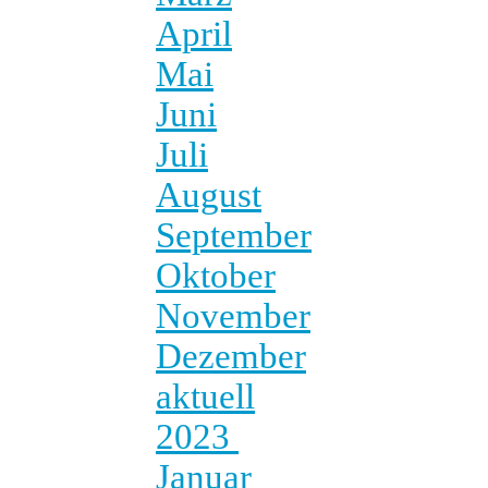
April
Mai
Juni
Juli
August
September
Oktober
November
Dezember
aktuell
2023
Januar