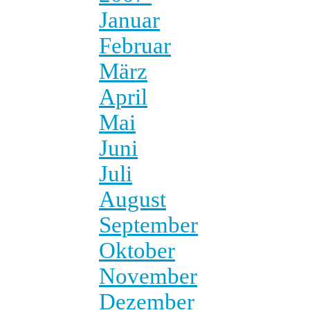
Januar
Februar
März
April
Mai
Juni
Juli
August
September
Oktober
November
Dezember