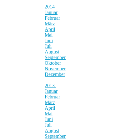
2014
Januar
Februar
März
April
Mai
Juni
Juli
August
September
Oktober
November
Dezember
2013
Januar
Februar
März
April
Mai
Juni
Juli
August
September