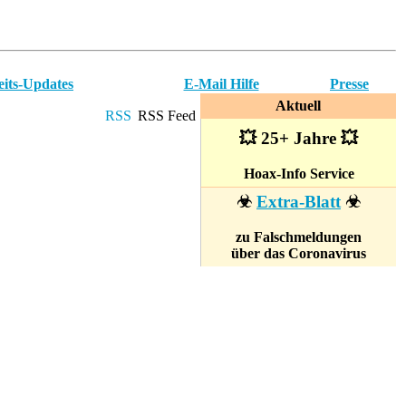
eits-Updates
E-Mail Hilfe
Presse
Aktuell
RSS Feed
💥 25+ Jahre 💥
Hoax-Info Service
☣
Extra-Blatt
☣
zu Falschmeldungen
über das Coronavirus