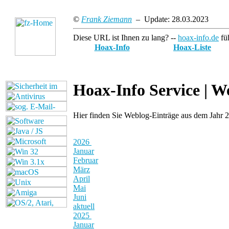
©
Frank Ziemann
– Update: 28.03.2023
Diese URL ist Ihnen zu lang? --
hoax-info.de
füh
Hoax-Info
Hoax-Liste
Hoax-Info Service |
We
Hier finden Sie Weblog-Einträge aus dem Jahr 
2026
Januar
Februar
März
April
Mai
Juni
aktuell
2025
Januar