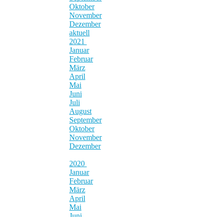
Oktober
November
Dezember
aktuell
2021
Januar
Februar
März
April
Mai
Juni
Juli
August
September
Oktober
November
Dezember
2020
Januar
Februar
März
April
Mai
Juni