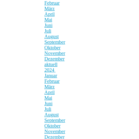
Februar
März
April
Mai
Juni
Juli
August
September
Oktober
November
Dezember
aktuell
2024
Januar
Februar
März
April
Mai
Juni
Juli
August
September
Oktober
November
Dezember