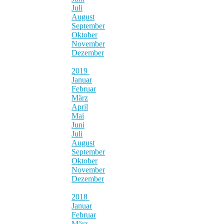
Juli
August
September
Oktober
November
Dezember
2019
Januar
Februar
März
April
Mai
Juni
Juli
August
September
Oktober
November
Dezember
2018
Januar
Februar
März