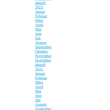
aktuell
2023
Januar
Februar
März
April
Mai
Juni
Juli
August
September
Oktober
November
Dezember
aktuell
2022
Januar
Februar
März
April
Mai
Juni
Juli
August
September