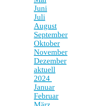
Juni
Juli
August
September
Oktober
November
Dezember
aktuell
2024
Januar
Februar
März