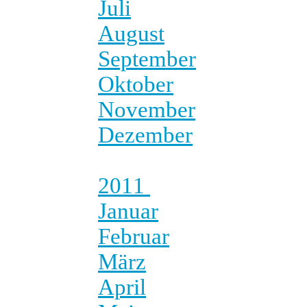
Juli
August
September
Oktober
November
Dezember
2011
Januar
Februar
März
April