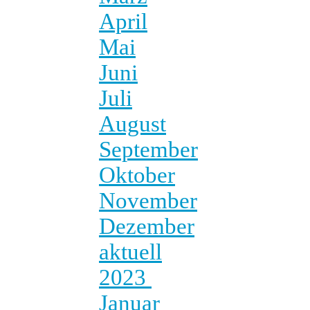
April
Mai
Juni
Juli
August
September
Oktober
November
Dezember
aktuell
2023
Januar