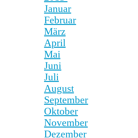
Januar
Februar
März
April
Mai
Juni
Juli
August
September
Oktober
November
Dezember