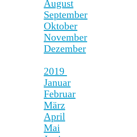
August
September
Oktober
November
Dezember
2019
Januar
Februar
März
April
Mai