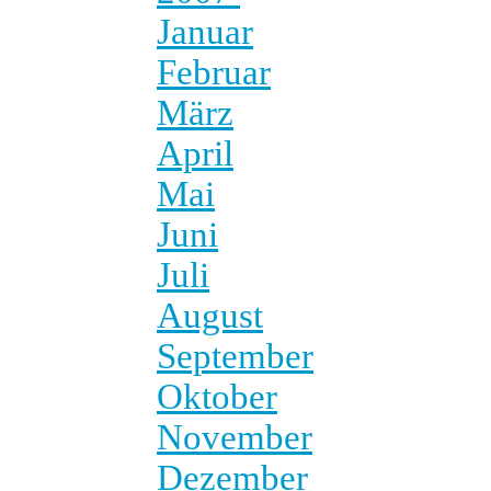
Januar
Februar
März
April
Mai
Juni
Juli
August
September
Oktober
November
Dezember