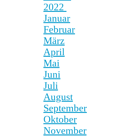
2022
Januar
Februar
März
April
Mai
Juni
Juli
August
September
Oktober
November