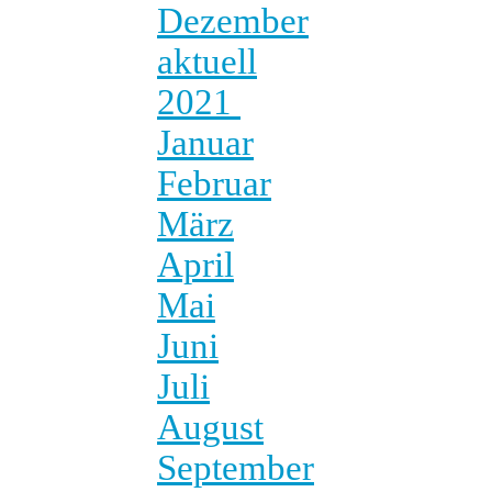
Dezember
aktuell
2021
Januar
Februar
März
April
Mai
Juni
Juli
August
September