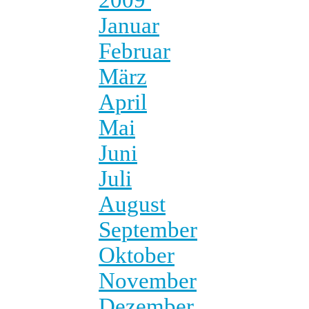
Januar
Februar
März
April
Mai
Juni
Juli
August
September
Oktober
November
Dezember