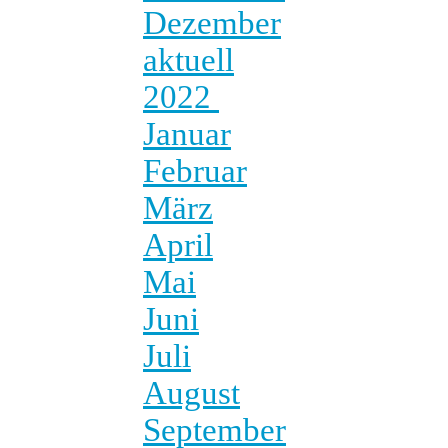
Dezember
aktuell
2022
Januar
Februar
März
April
Mai
Juni
Juli
August
September