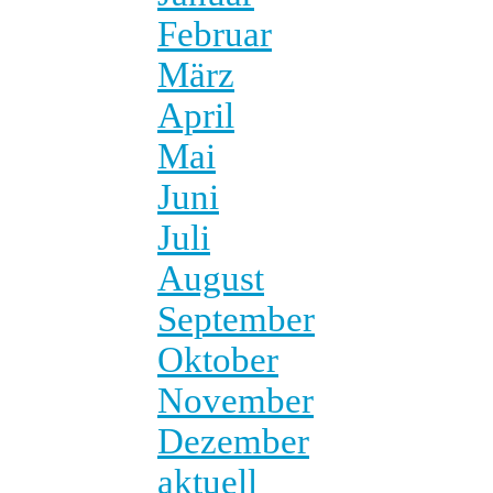
Februar
März
April
Mai
Juni
Juli
August
September
Oktober
November
Dezember
aktuell