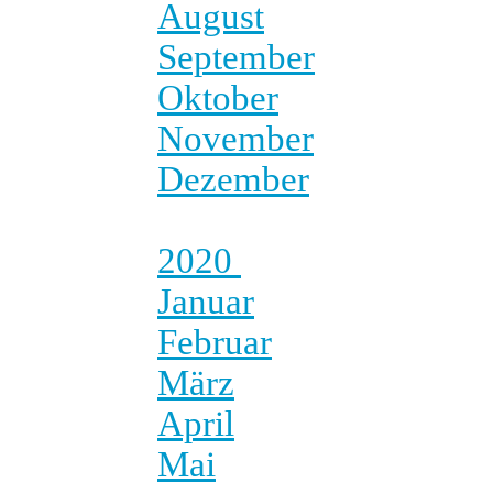
August
September
Oktober
November
Dezember
2020
Januar
Februar
März
April
Mai