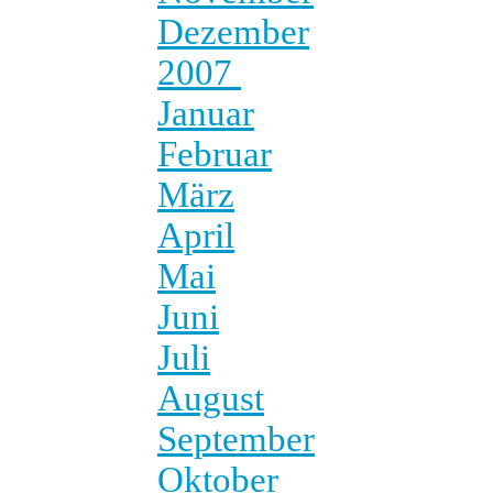
Dezember
2007
Januar
Februar
März
April
Mai
Juni
Juli
August
September
Oktober