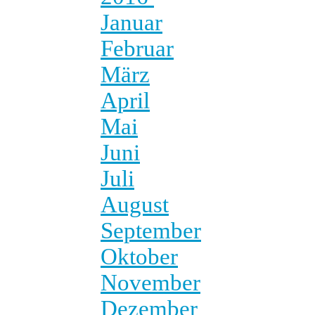
Januar
Februar
März
April
Mai
Juni
Juli
August
September
Oktober
November
Dezember