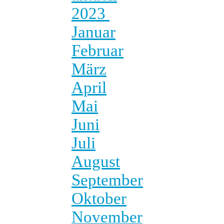
2023
Januar
Februar
März
April
Mai
Juni
Juli
August
September
Oktober
November