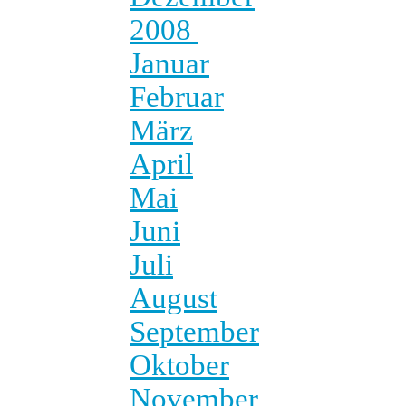
2008
Januar
Februar
März
April
Mai
Juni
Juli
August
September
Oktober
November