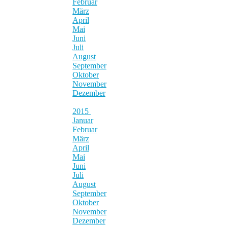
Februar
März
April
Mai
Juni
Juli
August
September
Oktober
November
Dezember
2015
Januar
Februar
März
April
Mai
Juni
Juli
August
September
Oktober
November
Dezember