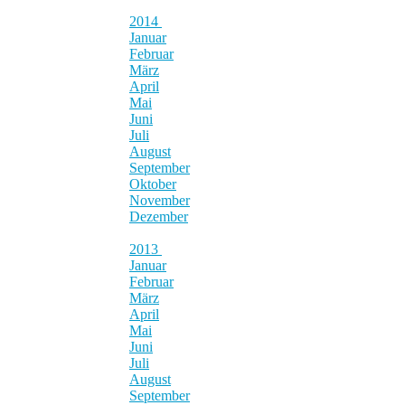
2014
Januar
Februar
März
April
Mai
Juni
Juli
August
September
Oktober
November
Dezember
2013
Januar
Februar
März
April
Mai
Juni
Juli
August
September