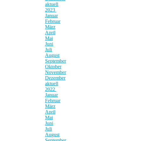
aktuell
2023
Januar
Februar
März
April
Mai
Juni
Juli
August
September
Oktober
November
Dezember
aktuell
2022
Januar
Februar
März
April
Mai
Juni
Juli
August
September