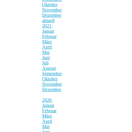
Oktober
November
Dezember
aktuell
2021
Januar
Februar
März
April
Mai
Juni
Juli
August
September
Oktober
November
Dezember
2020
Januar
Februar
März
April
Mai
Juni