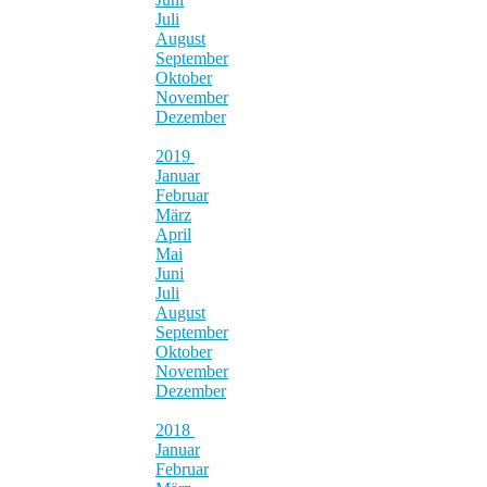
Juli
August
September
Oktober
November
Dezember
2019
Januar
Februar
März
April
Mai
Juni
Juli
August
September
Oktober
November
Dezember
2018
Januar
Februar