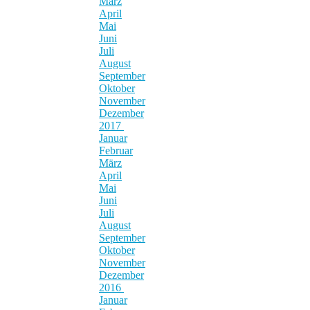
März
April
Mai
Juni
Juli
August
September
Oktober
November
Dezember
2017
Januar
Februar
März
April
Mai
Juni
Juli
August
September
Oktober
November
Dezember
2016
Januar