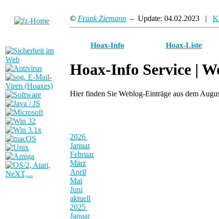
©
Frank Ziemann
– Update: 04.02.2023 |
K
Hoax-Info
Hoax-Liste
Hoax-Info Service |
We
Hier finden Sie Weblog-Einträge aus dem Augu
2026
Januar
Februar
März
April
Mai
Juni
aktuell
2025
Januar