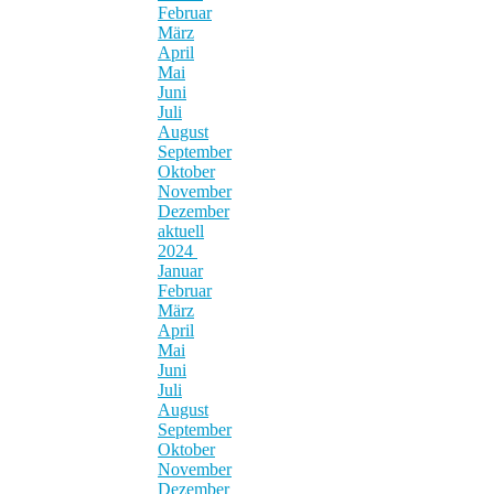
Februar
März
April
Mai
Juni
Juli
August
September
Oktober
November
Dezember
aktuell
2024
Januar
Februar
März
April
Mai
Juni
Juli
August
September
Oktober
November
Dezember