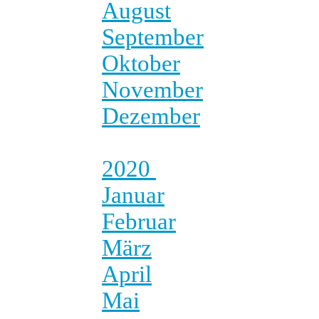
August
September
Oktober
November
Dezember
2020
Januar
Februar
März
April
Mai