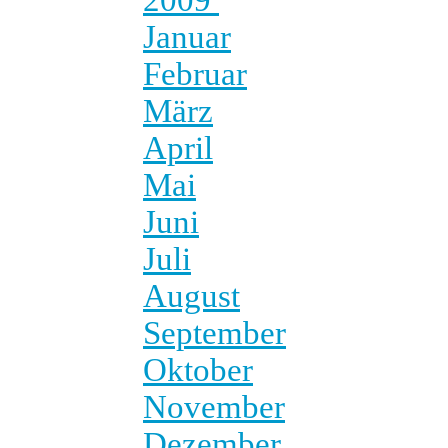
Januar
Februar
März
April
Mai
Juni
Juli
August
September
Oktober
November
Dezember