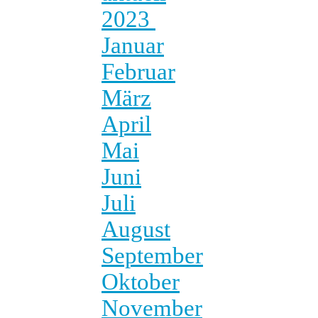
2023
Januar
Februar
März
April
Mai
Juni
Juli
August
September
Oktober
November