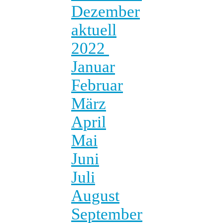
Dezember
aktuell
2022
Januar
Februar
März
April
Mai
Juni
Juli
August
September