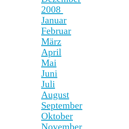
2008
Januar
Februar
März
April
Mai
Juni
Juli
August
September
Oktober
November