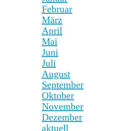
Februar
März
April
Mai
Juni
Juli
August
September
Oktober
November
Dezember
aktuell