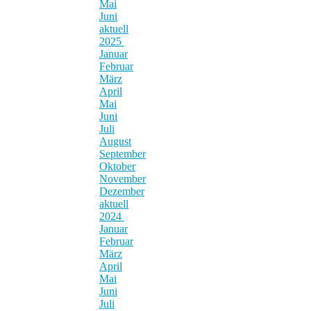
Mai
Juni
aktuell
2025
Januar
Februar
März
April
Mai
Juni
Juli
August
September
Oktober
November
Dezember
aktuell
2024
Januar
Februar
März
April
Mai
Juni
Juli