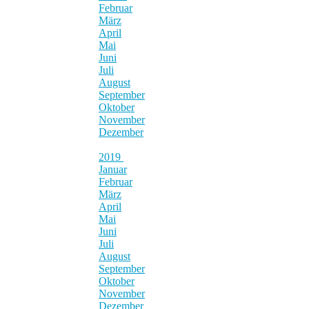
Februar
März
April
Mai
Juni
Juli
August
September
Oktober
November
Dezember
2019
Januar
Februar
März
April
Mai
Juni
Juli
August
September
Oktober
November
Dezember