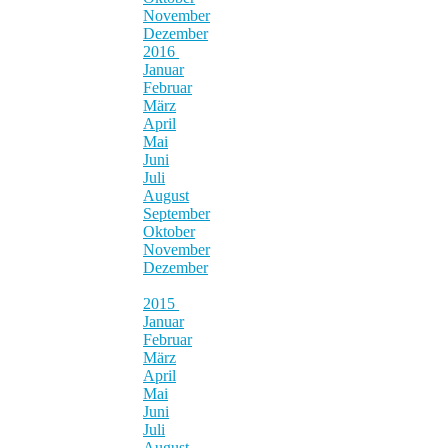
November
Dezember
2016
Januar
Februar
März
April
Mai
Juni
Juli
August
September
Oktober
November
Dezember
2015
Januar
Februar
März
April
Mai
Juni
Juli
August