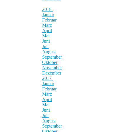
2018
Januar
Februar
März
April
Mai
Juni
Juli
August
September
Oktober
November
Dezember
2017
Januar
Februar
März
April
Mai
Juni
Juli
August
September
Oktober