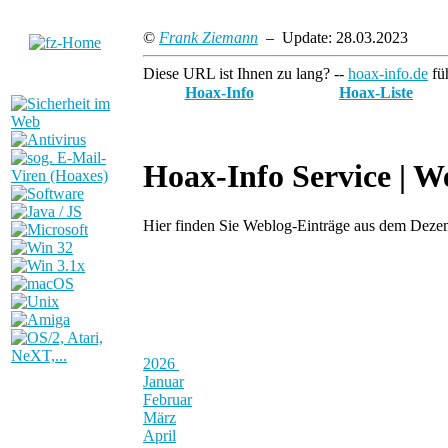
©
Frank Ziemann
– Update: 28.03.2023
Diese URL ist Ihnen zu lang? --
hoax-info.de
füh
Hoax-Info
Hoax-Liste
Hoax-Info Service |
We
Hier finden Sie Weblog-Einträge aus dem Dez
2026
Januar
Februar
März
April