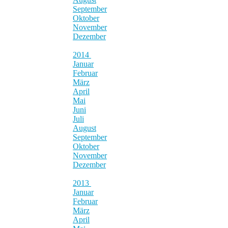
September
Oktober
November
Dezember
2014
Januar
Februar
März
April
Mai
Juni
Juli
August
September
Oktober
November
Dezember
2013
Januar
Februar
März
April