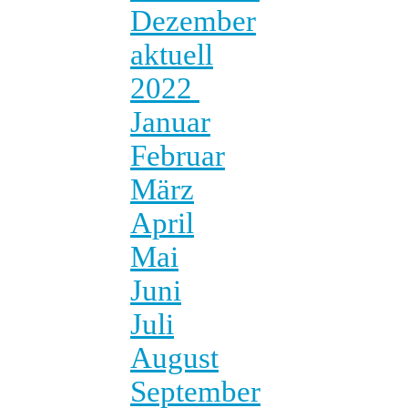
Dezember
aktuell
2022
Januar
Februar
März
April
Mai
Juni
Juli
August
September