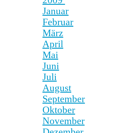
Januar
Februar
März
April
Mai
Juni
Juli
August
September
Oktober
November
Dezember