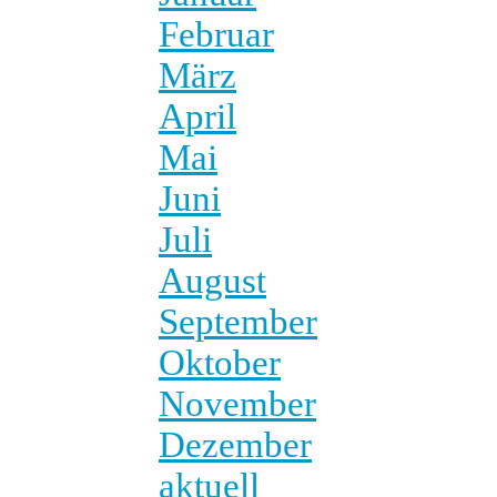
Februar
März
April
Mai
Juni
Juli
August
September
Oktober
November
Dezember
aktuell