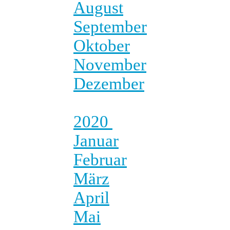
August
September
Oktober
November
Dezember
2020
Januar
Februar
März
April
Mai