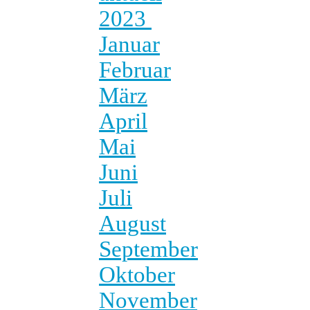
2023
Januar
Februar
März
April
Mai
Juni
Juli
August
September
Oktober
November