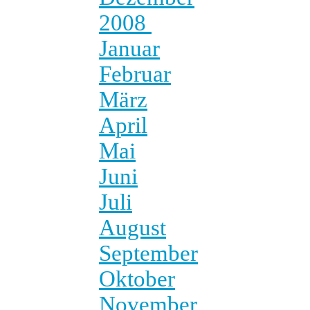
2008
Januar
Februar
März
April
Mai
Juni
Juli
August
September
Oktober
November