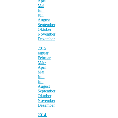
April
Mai
Juni
Juli
August
September
Oktober
November
Dezember
2015
Januar
Februar
März
April
Mai
Juni
Juli
August
September
Oktober
November
Dezember
2014