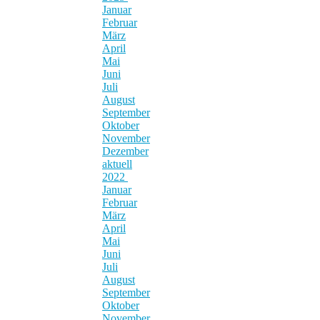
Januar
Februar
März
April
Mai
Juni
Juli
August
September
Oktober
November
Dezember
aktuell
2022
Januar
Februar
März
April
Mai
Juni
Juli
August
September
Oktober
November