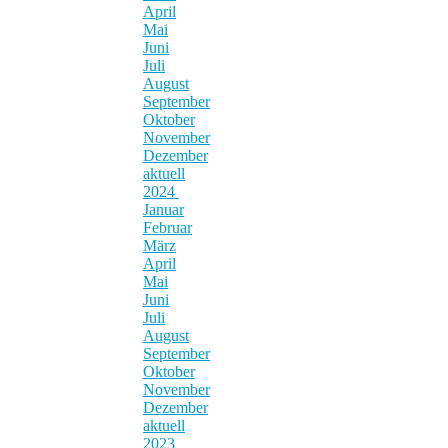
April
Mai
Juni
Juli
August
September
Oktober
November
Dezember
aktuell
2024
Januar
Februar
März
April
Mai
Juni
Juli
August
September
Oktober
November
Dezember
aktuell
2023