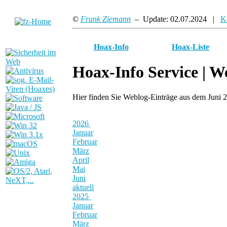
©
Frank Ziemann
– Update: 02.07.2024 |
K
Hoax-Info
Hoax-Liste
Hoax-Info Service |
We
Hier finden Sie Weblog-Einträge aus dem Juni 
2026
Januar
Februar
März
April
Mai
Juni
aktuell
2025
Januar
Februar
März