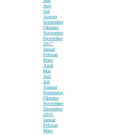
Mai
Juni
Juli
August
September
Oktober
November
Dezember
2017
Januar
Februar
März
April
Mai
Juni
Juli
August
September
Oktober
November
Dezember
2016
Januar
Februar
März