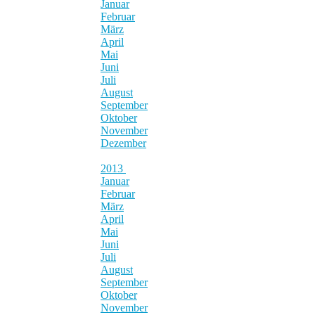
Januar
Februar
März
April
Mai
Juni
Juli
August
September
Oktober
November
Dezember
2013
Januar
Februar
März
April
Mai
Juni
Juli
August
September
Oktober
November