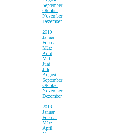
September
Oktober
November
Dezember
2019
Januar
Februar
März
April
Mai
Juni
Juli
August
September
Oktober
November
Dezember
2018
Januar
Februar
März
April