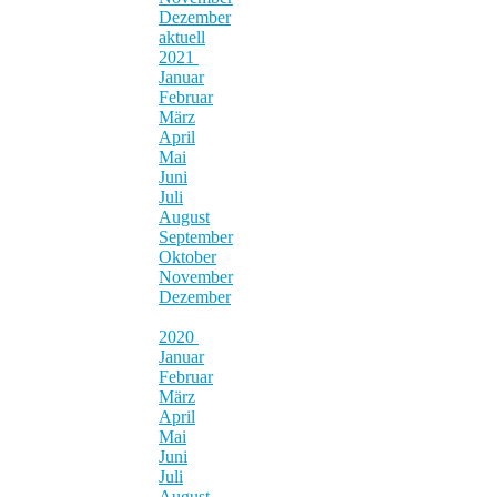
Dezember
aktuell
2021
Januar
Februar
März
April
Mai
Juni
Juli
August
September
Oktober
November
Dezember
2020
Januar
Februar
März
April
Mai
Juni
Juli
August