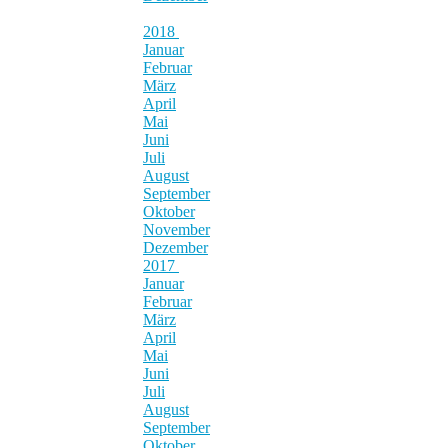
2018
Januar
Februar
März
April
Mai
Juni
Juli
August
September
Oktober
November
Dezember
2017
Januar
Februar
März
April
Mai
Juni
Juli
August
September
Oktober