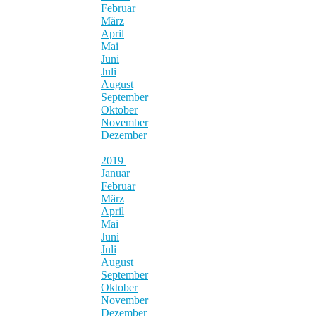
Februar
März
April
Mai
Juni
Juli
August
September
Oktober
November
Dezember
2019
Januar
Februar
März
April
Mai
Juni
Juli
August
September
Oktober
November
Dezember