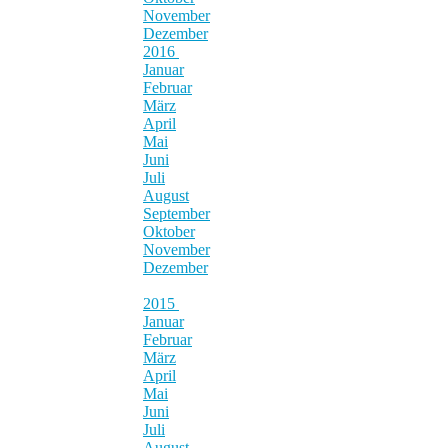
November
Dezember
2016
Januar
Februar
März
April
Mai
Juni
Juli
August
September
Oktober
November
Dezember
2015
Januar
Februar
März
April
Mai
Juni
Juli
August