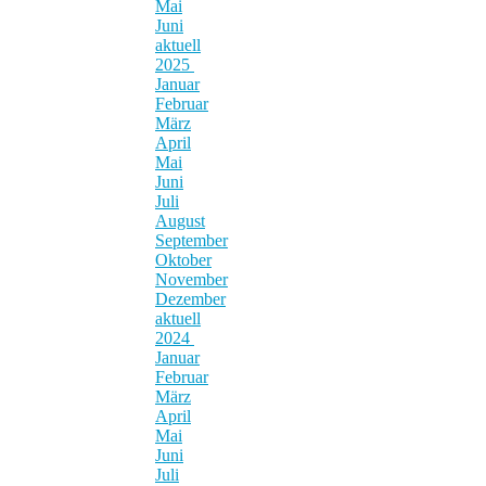
Mai
Juni
aktuell
2025
Januar
Februar
März
April
Mai
Juni
Juli
August
September
Oktober
November
Dezember
aktuell
2024
Januar
Februar
März
April
Mai
Juni
Juli