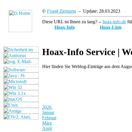
©
Frank Ziemann
– Update: 28.03.2023
Diese URL ist Ihnen zu lang? --
hoax-info.de
füh
Hoax-Info
Hoax-Liste
Hoax-Info Service |
We
Hier finden Sie Weblog-Einträge aus dem Augus
2026
Januar
Februar
März
April