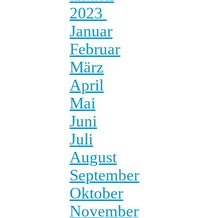
2023
Januar
Februar
März
April
Mai
Juni
Juli
August
September
Oktober
November