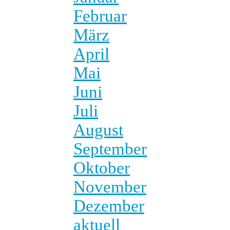
Februar
März
April
Mai
Juni
Juli
August
September
Oktober
November
Dezember
aktuell