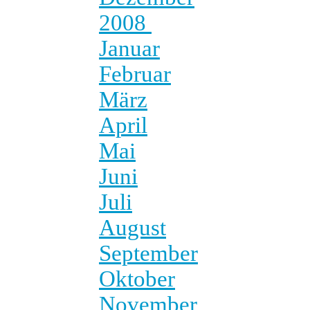
2008
Januar
Februar
März
April
Mai
Juni
Juli
August
September
Oktober
November