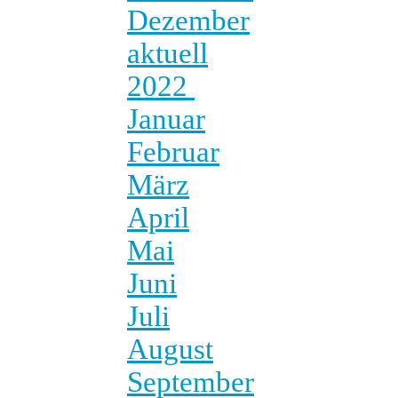
Dezember
aktuell
2022
Januar
Februar
März
April
Mai
Juni
Juli
August
September