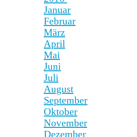
Januar
Februar
März
April
Mai
Juni
Juli
August
September
Oktober
November
Dezember