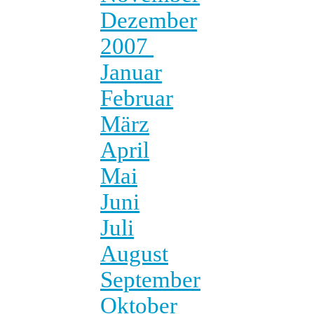
Dezember
2007
Januar
Februar
März
April
Mai
Juni
Juli
August
September
Oktober