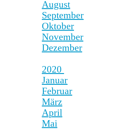
August
September
Oktober
November
Dezember
2020
Januar
Februar
März
April
Mai