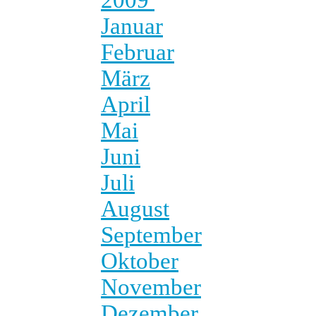
Januar
Februar
März
April
Mai
Juni
Juli
August
September
Oktober
November
Dezember