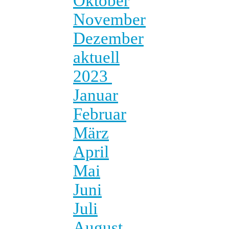
Oktober
November
Dezember
aktuell
2023
Januar
Februar
März
April
Mai
Juni
Juli
August