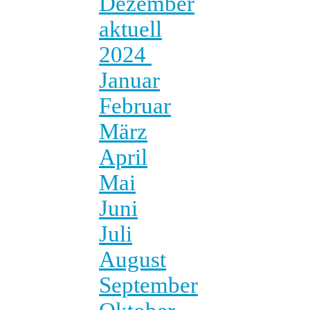
Dezember
aktuell
2024
Januar
Februar
März
April
Mai
Juni
Juli
August
September