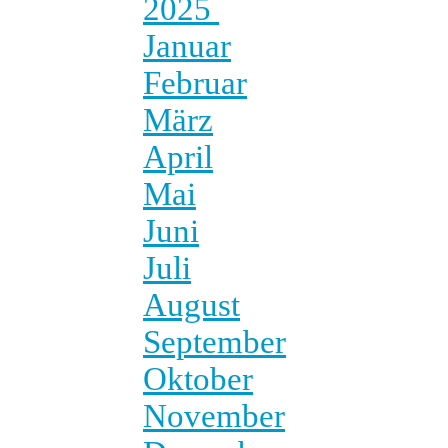
2025
Januar
Februar
März
April
Mai
Juni
Juli
August
September
Oktober
November