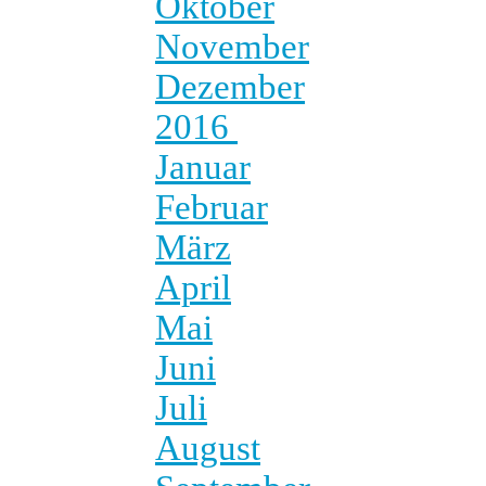
Oktober
November
Dezember
2016
Januar
Februar
März
April
Mai
Juni
Juli
August