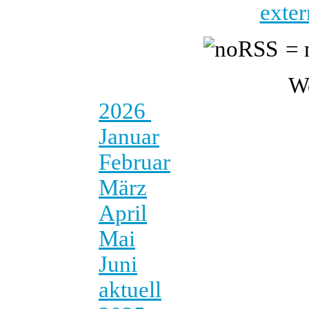
exter
= 
W
2026
Januar
Februar
März
April
Mai
Juni
aktuell