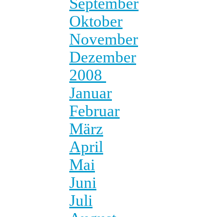
September
Oktober
November
Dezember
2008
Januar
Februar
März
April
Mai
Juni
Juli