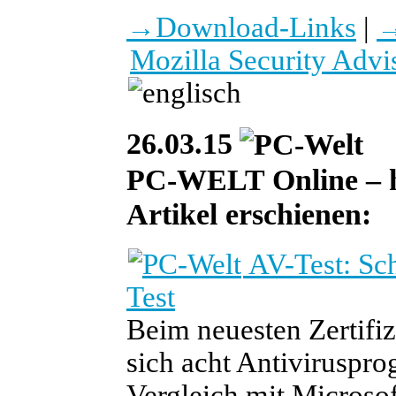
→
Download-Links
|
Mozilla Security Advi
26.03.15
PC-WELT Online – heu
Artikel erschienen:
AV-Test: Sc
Test
Beim neuesten Zertifi
sich acht Antivirusp
Vergleich mit Microsof