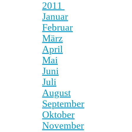
2011
Januar
Februar
März
April
Mai
Juni
Juli
August
September
Oktober
November