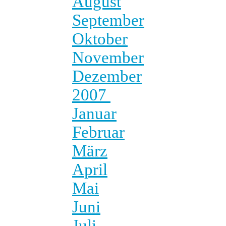
August
September
Oktober
November
Dezember
2007
Januar
Februar
März
April
Mai
Juni
Juli