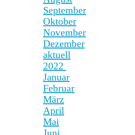
September
Oktober
November
Dezember
aktuell
2022
Januar
Februar
März
April
Mai
Juni