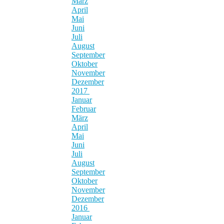
März
April
Mai
Juni
Juli
August
September
Oktober
November
Dezember
2017
Januar
Februar
März
April
Mai
Juni
Juli
August
September
Oktober
November
Dezember
2016
Januar