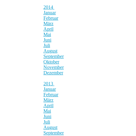
2014
Januar
Februar
März
April
Mai
Juni
Juli
August
September
Oktober
November
Dezember
2013
Januar
Februar
März
April
Mai
Juni
Juli
August
September