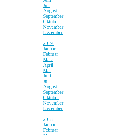
Juli
August
September
Oktober
November
Dezember
2019
Januar
Februar
März
April
Mai
Juni
Juli
August
September
Oktober
November
Dezember
2018
Januar
Februar