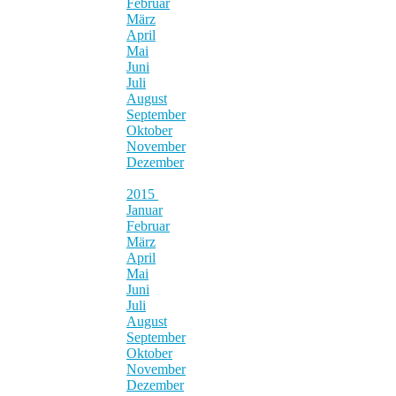
Februar
März
April
Mai
Juni
Juli
August
September
Oktober
November
Dezember
2015
Januar
Februar
März
April
Mai
Juni
Juli
August
September
Oktober
November
Dezember