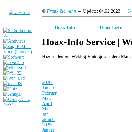
©
Frank Ziemann
– Update: 04.02.2023 |
K
Hoax-Info
Hoax-Liste
Hoax-Info Service |
We
Hier finden Sie Weblog-Einträge aus dem Mai 
2026
Januar
Februar
März
April
Mai
Juni
aktuell
2025
Januar