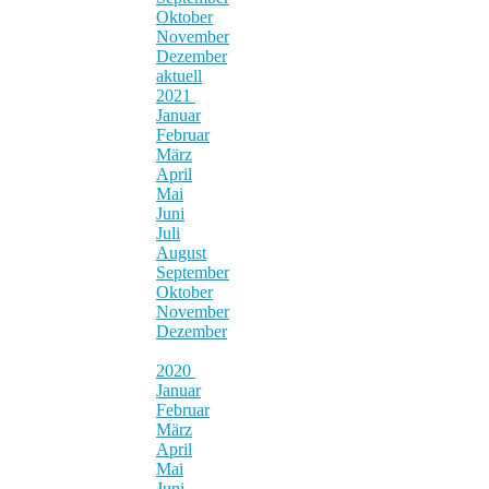
Oktober
November
Dezember
aktuell
2021
Januar
Februar
März
April
Mai
Juni
Juli
August
September
Oktober
November
Dezember
2020
Januar
Februar
März
April
Mai
Juni