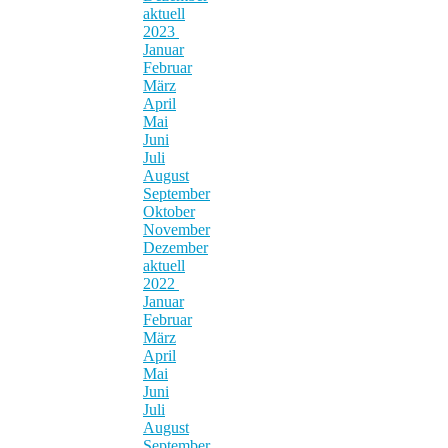
aktuell
2023
Januar
Februar
März
April
Mai
Juni
Juli
August
September
Oktober
November
Dezember
aktuell
2022
Januar
Februar
März
April
Mai
Juni
Juli
August
September