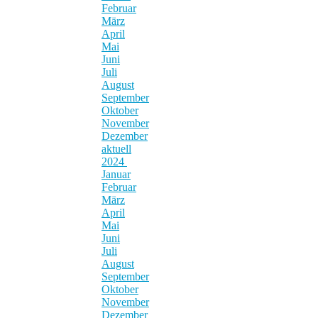
Februar
März
April
Mai
Juni
Juli
August
September
Oktober
November
Dezember
aktuell
2024
Januar
Februar
März
April
Mai
Juni
Juli
August
September
Oktober
November
Dezember